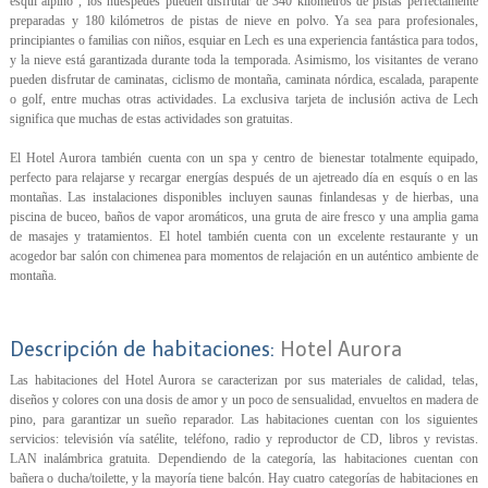
esquí alpino", los huéspedes pueden disfrutar de 340 kilómetros de pistas perfectamente
preparadas y 180 kilómetros de pistas de nieve en polvo. Ya sea para profesionales,
principiantes o familias con niños, esquiar en Lech es una experiencia fantástica para todos,
y la nieve está garantizada durante toda la temporada. Asimismo, los visitantes de verano
pueden disfrutar de caminatas, ciclismo de montaña, caminata nórdica, escalada, parapente
o golf, entre muchas otras actividades. La exclusiva tarjeta de inclusión activa de Lech
significa que muchas de estas actividades son gratuitas.
El Hotel Aurora también cuenta con un spa y centro de bienestar totalmente equipado,
perfecto para relajarse y recargar energías después de un ajetreado día en esquís o en las
montañas. Las instalaciones disponibles incluyen saunas finlandesas y de hierbas, una
piscina de buceo, baños de vapor aromáticos, una gruta de aire fresco y una amplia gama
de masajes y tratamientos. El hotel también cuenta con un excelente restaurante y un
acogedor bar salón con chimenea para momentos de relajación en un auténtico ambiente de
montaña.
Descripción de habitaciones:
Hotel Aurora
Las habitaciones del Hotel Aurora se caracterizan por sus materiales de calidad, telas,
diseños y colores con una dosis de amor y un poco de sensualidad, envueltos en madera de
pino, para garantizar un sueño reparador. Las habitaciones cuentan con los siguientes
servicios: televisión vía satélite, teléfono, radio y reproductor de CD, libros y revistas.
LAN inalámbrica gratuita. Dependiendo de la categoría, las habitaciones cuentan con
bañera o ducha/toilette, y la mayoría tiene balcón. Hay cuatro categorías de habitaciones en