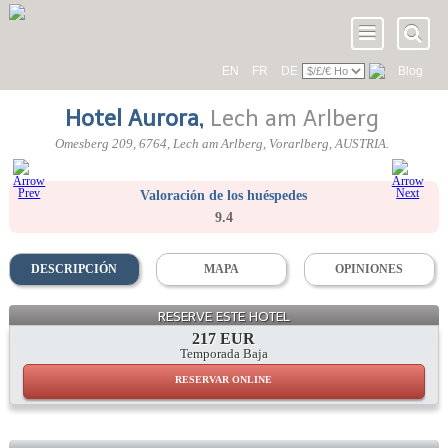
EN
FR
DE
Blog
Hotel Aurora
,
Lech am Arlberg
Omesberg 209
,
6764
, Lech am Arlberg,
Vorarlberg
,
AUSTRIA
.
Valoración de los huéspedes
9.4
DESCRIPCIÓN
MAPA
OPINIONES
RESERVE ESTE HOTEL
217 EUR
Temporada Baja
RESERVAR ONLINE