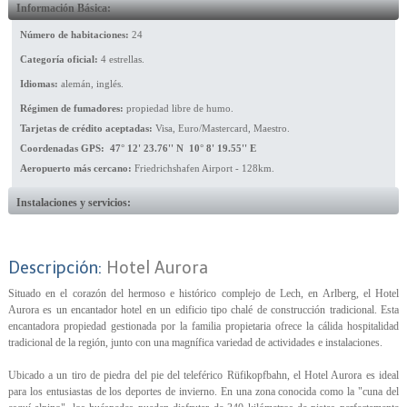
Información Básica:
Número de habitaciones:
24
Categoría oficial:
4 estrellas.
Idiomas:
alemán, inglés.
Régimen de fumadores:
propiedad libre de humo.
Tarjetas de crédito aceptadas:
Visa, Euro/Mastercard, Maestro.
Coordenadas GPS: 47° 12' 23.76'' N 10° 8' 19.55'' E
Aeropuerto más cercano:
Friedrichshafen Airport - 128km.
Instalaciones y servicios:
Descripción:
Hotel Aurora
Situado en el corazón del hermoso e histórico complejo de Lech, en Arlberg, el Hotel
Aurora es un encantador hotel en un edificio tipo chalé de construcción tradicional. Esta
encantadora propiedad gestionada por la familia propietaria ofrece la cálida hospitalidad
tradicional de la región, junto con una magnífica variedad de actividades e instalaciones.
Ubicado a un tiro de piedra del pie del teleférico Rüfikopfbahn, el Hotel Aurora es ideal
para los entusiastas de los deportes de invierno. En una zona conocida como la "cuna del