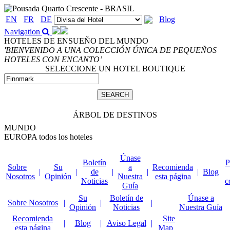
EN
FR
DE
Blog
Navigation
HOTELES DE ENSUEÑO DEL MUNDO
'BIENVENIDO A UNA COLECCIÓN ÚNICA DE PEQUEÑOS
HOTELES CON ENCANTO’
SELECCIONE UN HOTEL BOUTIQUE
ÁRBOL DE DESTINOS
MUNDO
EUROPA
todos los hoteles
Únase
Boletín
P
Sobre
Su
a
Recomienda
|
|
de
|
|
|
Blog
Nosotros
Opinión
Nuestra
esta página
Noticias
c
Guía
Su
Boletín de
Únase a
Sobre Nosotros
|
|
|
Opinión
Noticias
Nuestra Guía
Recomienda
Site
|
Blog
|
Aviso Legal
|
esta página
Map