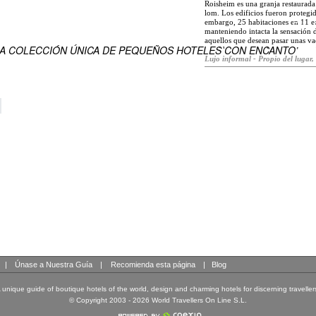
Roisheim es una granja restaurada
lom. Los edificios fueron proteg
embargo, 25 habitaciones en 11 e
EN
manteniendo intacta la sensación d
ENSUEÑO DEL MUNDO
aquellos que desean pasar unas va
NA COLECCIÓN ÚNICA DE PEQUEÑOS HOTELES CON ENCANTO’
comidas caseras, sabrosas, un ser
practicar el senderismo en las mon
Lujo informal - Propio del lugar, 
las más avanzadas están a poca di
glittertind y galdhopiggen y herm
metros sobre el nivel del mar.
|
Únase a Nuestra Guía
|
Recomienda esta página
|
Blog
 unique guide of boutique hotels of the world, design and charming hotels for discerning traveller
© Copyright 2003 - 2026 World Travellers On Line S.L.