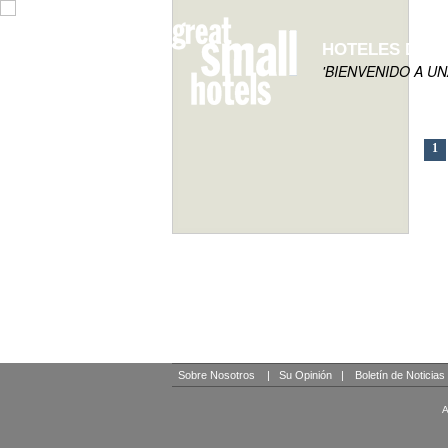
HOTELES DE 
'BIENVENIDO A U
1
Sobre Nosotros
|
Su Opinión
|
Boletín de Noticias
A