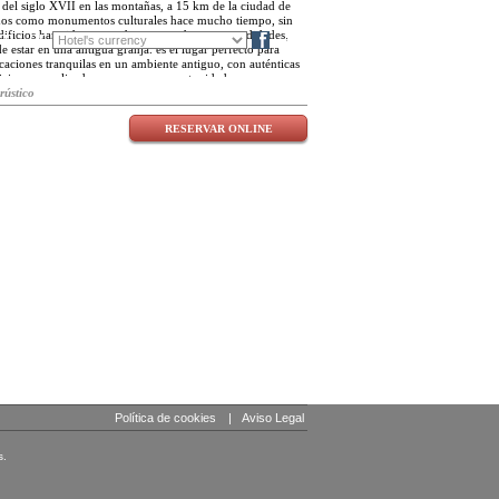
 del siglo XVII en las montañas, a 15 km de la ciudad de
idos como monumentos culturales hace mucho tiempo, sin
dificios han sido renovadas con modernas comodidades,
FR
DE
Blog
e estar en una antigua granja. es el lugar perfecto para
caciones tranquilas en un ambiente antiguo, con auténticas
vicio personalizado y numerosas oportunidades para
tañas. las rutas fáciles comienzan desde la puerta del hotel y
rústico
stancia en automóvil. Los picos de jotundeimen incluyen
osos glaciares. roisheim está situado en boverdalen, a 550
RESERVAR ONLINE
Política de cookies
|
Aviso Legal
s.