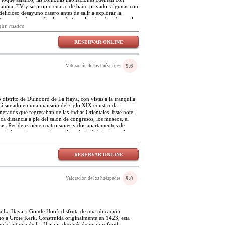
ratuita, TV y su propio cuarto de baño privado, algunas con
delicioso desayuno casero antes de salir a explorar la
iques, tiendas y cafés. Las ofertas culturales abundan en la
o pase el día en fascinantes museos.
ar, rústico
RESERVAR ONLINE
9.6
Valoración de los huéspedes
distrito de Duinoord de La Haya, con vistas a la tranquila
tá situado en una mansión del siglo XIX construida
erados que regresaban de las Indias Orientales. Este hotel
ca distancia a pie del salón de congresos, los museos, el
as. Residenz tiene cuatro suites y dos apartamentos de
nte decorados y espaciosos. Tres de las habitaciones tienen
iones orientadas al sur tienen aire acondicionado. Todas
didades modernas para negocios o placer, que incluyen
nexiones a Internet Wi-Fi, maxi bares y máquinas de café
RESERVAR ONLINE
ienen cuarto de baño privado con artículos de tocador
. El hotel boutique Residenz está perfectamente situado para
ar la histórica ciudad de La Haya. La animada Reinkenstraat
 con tiendas, una oficina de correos y numerosos cafés y
9.0
Valoración de los huéspedes
dad de cocinas para todos los gustos. El centro de la ciudad
stán a 10 minutos en tranvía.
ua La Haya, t Goude Hooft disfruta de una ubicación
nto a Grote Kerk. Construida originalmente en 1423, esta
 más antigua de La Haya y, después de una profunda