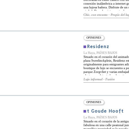
conexión inalámbrica a internet g
una lujosa bañera. Disfrute de un 
ciudad. Descubra interesantes bout
ciudad. Pase la noche en el teatro 
Chic, con encanto - Propio del lug
OPINIONES
Residenz
La Haya, PAÍSES BAJOS
Situado en el corazón del animado 
plaza Sweelinckplein, Residenz es
originalmente para emigrantes adin
boutique de lujo se encuentra a po
parque Zorgvliet y varias embajad
planta completa, todos eleganteme
chimenea, mientras que las habitac
Lujo informal - Fusión
cuentan con una variedad de como
televisores y radios digitales, co
expreso. Todas las habitaciones t
"Rituals" de cortesía y albornoces
visitas de negocios o para explor
está a poca distancia de la plaza,
OPINIONES
restaurantes que ofrecen una varie
de La Haya, el puerto y la playa e
t Goude Hooft
La Haya, PAÍSES BAJOS
Situado en el corazón de la antig
fabulosa en una calle peatonal ju
magnífica propiedad es la posada