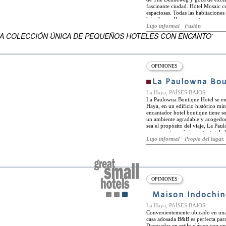
fascinante ciudad. Hotel Mosaic c
espaciosas. Todas las habitacione
EN
lujo de muelles y cuentan con una
ENSUEÑO DEL MUNDO
grandes de pantalla plana, estacio
Lujo informal - Fusión
conexión a internet Wi-Fi. Se pue
NA COLECCIÓN ÚNICA DE PEQUEÑOS HOTELES CON ENCANTO’
habitaciones bajo petición. El ho
Spa y los huéspedes de Mosaic aho
lujoso club de salud. La ubicación
La Haya, y también es ideal para v
hotel está a solo diez minutos de v
OPINIONES
Scheveningen con su famoso muelle
La Paulowna Bou
La Haya, PAÍSES BAJOS
La Paulowna Boutique Hotel se en
Haya, en un edificio histórico m
encantador hotel boutique tiene s
un ambiente agradable y acogedor
sea el propósito del viaje, La Pa
monumentos más importantes de la 
minutos a pie, mientras que el Bin
Lujo informal - Propio del lugar, 
también son de fácil acceso. Las c
restaurantes y tiendas fascinantes
encuentra el restaurante The Hort
comedor amplio y luminoso, con ex
elegantes muebles de época, el res
para disfrutar del clima soleado y
OPINIONES
cultivados orgánicamente, y se pu
Maison Indochin
La Haya, PAÍSES BAJOS
Convenientemente ubicado en una z
casa adosada B&B es perfecta par
Decoradas en estilo clásico con u