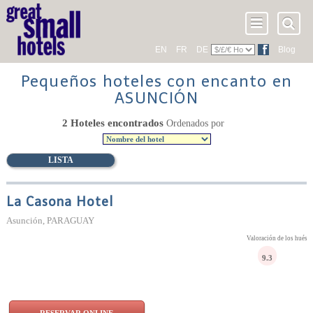
EN
FR
DE
Blog
Pequeños hoteles con encanto en
ASUNCIÓN
2 Hoteles encontrados
Ordenados por
LISTA
La Casona Hotel
Asunción, PARAGUAY
Valoración de los huésp
9.3