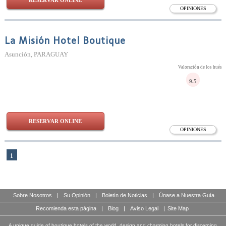
RESERVAR ONLINE
OPINIONES
La Misión Hotel Boutique
Asunción, PARAGUAY
Valoración de los huésp
9.5
RESERVAR ONLINE
OPINIONES
1
Sobre Nosotros
|
Su Opinión
|
Boletín de Noticias
|
Únase a Nuestra Guía
Recomienda esta página
|
Blog
|
Aviso Legal
|
Site Map
A unique guide of boutique hotels of the world, design and charming hotels for discerning