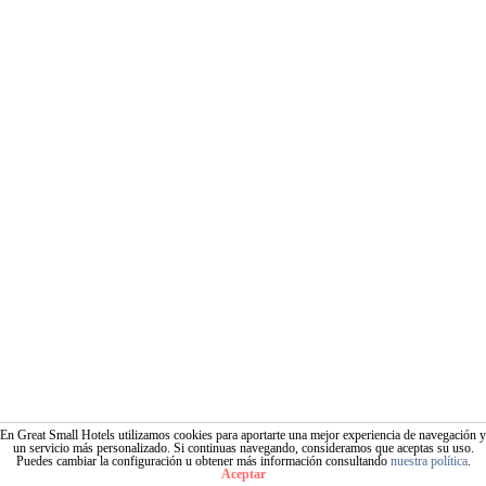
En Great Small Hotels utilizamos cookies para aportarte una mejor experiencia de navegación y
un servicio más personalizado. Si continuas navegando, consideramos que aceptas su uso.
Puedes cambiar la configuración u obtener más información consultando
nuestra política
.
Aceptar