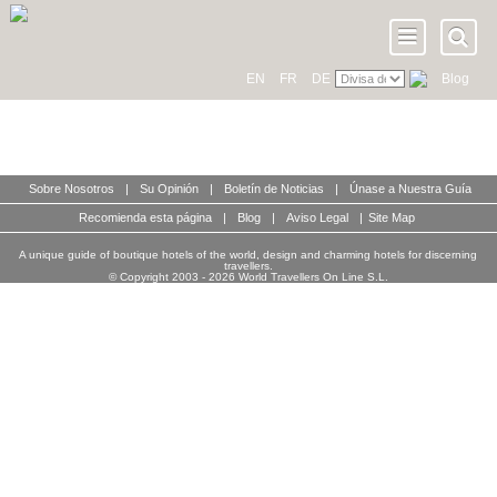
EN
FR
DE
Blog
Sobre Nosotros
|
Su Opinión
|
Boletín de Noticias
|
Únase a Nuestra Guía
Recomienda esta página
|
Blog
|
Aviso Legal
|
Site Map
A unique guide of boutique hotels of the world, design and charming hotels for discerning
travellers.
© Copyright 2003 - 2026 World Travellers On Line S.L.