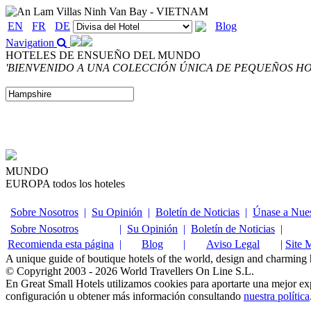
EN
FR
DE
Blog
Navigation
HOTELES DE ENSUEÑO DEL MUNDO
'BIENVENIDO A UNA COLECCIÓN ÚNICA DE PEQUEÑOS H
MUNDO
EUROPA
todos los hoteles
Sobre Nosotros
|
Su Opinión
|
Boletín de Noticias
|
Únase a Nues
Sobre Nosotros
|
Su Opinión
|
Boletín de Noticias
|
Recomienda esta página
|
Blog
|
Aviso Legal
|
Site 
A unique guide of boutique hotels of the world, design and charming ho
© Copyright 2003 - 2026 World Travellers On Line S.L.
En Great Small Hotels utilizamos cookies para aportarte una mejor e
configuración u obtener más información consultando
nuestra política