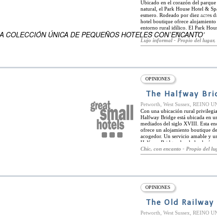
Ubicado en el corazón del parque
natural, el Park House Hotel & S
esmero. Rodeado por diez acres d
EN
hotel boutique ofrece alojamiento 
ENSUEÑO DEL MUNDO
entorno rural idílico. El Park Ho
NA COLECCIÓN ÚNICA DE PEQUEÑOS HOTELES CON ENCANTO’
familiares rodeado por la hermosa
magnífica variedad de actividades
Lujo informal - Propio del lugar, 
con dieciocho tee, dos canchas de 
Hay una gran piscina al aire libre
magnífico centro de spa PH2O cue
metros con ducha de mármol, una p
baños de vapor, cuatro salas de t
relajación y un gimnasio. Los hué
OPINIONES
magníficas oportunidades para pr
experiencias gastronómicas, Park 
The Halfway Bri
siempre basados en tres palabras 
propia huerta, los huéspedes enco
Petworth, West Sussex, REINO 
hierbas y frutas de verano en la t
Con una ubicación rural privileg
durante todo el día, y también se o
Halfway Bridge está ubicada en un
mediados del siglo XVIII. Esta e
ofrece un alojamiento boutique de
acogedor. Un servicio amable y un
Halfway Bridge, donde los huéspe
clásica con influencias de fusión
Chic, con encanto - Propio del lug
diariamente, dependiendo de la di
local. Las comidas se pueden disfr
gran chimenea de leña, o al aire lib
para relajarse y tomar una copa de
los vinos de los viñedos más impre
lujosas habitaciones dobles y una 
OPINIONES
habitaciones están ubicadas en Co
cuartos de baño en suite, ademá
The Old Railway
televisores de pantalla plana, re
té y café.
Petworth, West Sussex, REINO 