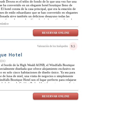
uth Downs es el telón de fondo de lo que una vez fue una
 se ha convertido en un elegante hotel boutique lleno de
El hotel consta de la casa principal, que era la estación de
es de estilo eduardiano que se han convertido en elegantes
rdonada sirve también un delicioso desayuno todas las
ra reformada o en el andén, además de un té por la tarde.
tilo tradicional inglés debido al cuidado carácter de los
rústico
e madera. Para aquellos que celebran una ocasión especial,
n en las habitaciones. La ubicación privilegiada de The
RESERVAR ONLINE
proximidad a muchas ciudades inglesas pintorescas.
coche y es un centro de mercados y arte, mientras que
que Nacional y ofrece un mercado histórico. ​
9.5
Valoración de los huéspedes
que Hotel
NIDO
n el borde de la High Weald AONB, el Windfalls Boutique
pecialmente diseñada que ofrece alojamiento exclusivo en
 en solo cinco habitaciones de diseño único. Ya sea para
 de luna de miel, una visita de negocios o simplemente
dfalls Boutique Hotel son el lugar perfecto para relajarse
 de la finca de Crabbet Park, el hotel cuenta con excelentes
, y está a solo diez minutos en coche del aeropuerto de
el tiene una combinación única de glamour contemporáneo,
ancesas, exclusivas y únicas, y obras de arte. Con un
RESERVAR ONLINE
comodidad de los huéspedes es la prioridad en el hotel
 habitaciones está diseñada y decorada individualmente, con
 clase, y las últimas comodidades de alta tecnología. Para
ier estancia, los huéspedes pueden elegir entre una
ue incluyen deliciosos chocolates, flores, vino espumoso o
 una abundante selección de platos caseros y productos
té y pasteles de cortesía.