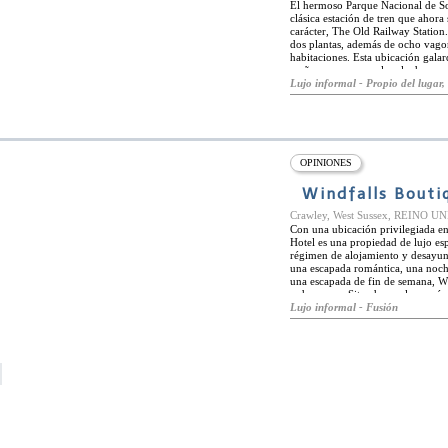
El hermoso Parque Nacional de So
clásica estación de tren que ahora
carácter, The Old Railway Station. 
dos plantas, además de ocho vagon
habitaciones. Esta ubicación gala
mañanas, ya sea en la sala de espe
Las habitaciones están llenas de es
Lujo informal - Propio del lugar, 
vagones Pullman y al mobiliario d
se puede servir prosecco o champá
Old Railway Station se debe a su 
Petworth está a poca distancia en 
Midhurst está en el centro del Par
OPINIONES
Windfalls Bouti
Crawley, West Sussex, REINO U
Con una ubicación privilegiada e
Hotel es una propiedad de lujo es
régimen de alojamiento y desayuno
una escapada romántica, una noche
una escapada de fin de semana, Win
y descansar. Situado en el corazón
conexiones con Londres y Brighton
Lujo informal - Fusión
Gatwick. Windfalls Boutique Hot
acentos asiáticos, antigüedades fr
ambiente amigable y relajado, la 
boutique, y cada una de las cinco
muebles y ropa de cama de primera
agregar un toque especial a cualqu
variedad de paquetes especiales, q
champán. El desayuno consiste en
naturales, y por las tardes se sirve 