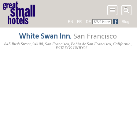
EN
FR
DE
Blog
White Swan Inn
,
San Francisco
845 Bush Street
,
94108
, San Francisco,
Bahía de San Francisco
,
California
,
ESTADOS UNIDOS
.