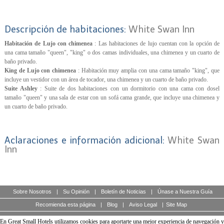
Descripción de habitaciones:
White Swan Inn
Habitación de Lujo con chimenea
: Las habitaciones de lujo cuentan con la opción de
una cama tamaño "queen", "king" o dos camas individuales, una chimenea y un cuarto de
baño privado.
King de Lujo con chimenea
: Habitación muy amplia con una cama tamaño "king", que
incluye un vestidor con un área de tocador, una chimenea y un cuarto de baño privado.
Suite Ashley
: Suite de dos habitaciones con un dormitorio con una cama con dosel
tamaño "queen" y una sala de estar con un sofá cama grande, que incluye una chimenea y
un cuarto de baño privado.
Aclaraciones e información adicional:
White Swan
Inn
Sobre Nosotros
|
Su Opinión
|
Boletín de Noticias
|
Únase a Nuestra Guía
Recomienda esta página
|
Blog
|
Aviso Legal
|
Site Map
En Great Small Hotels utilizamos cookies para aportarte una mejor experiencia de navegación y
A unique guide of boutique hotels of the world, design and charming hotels for discerning