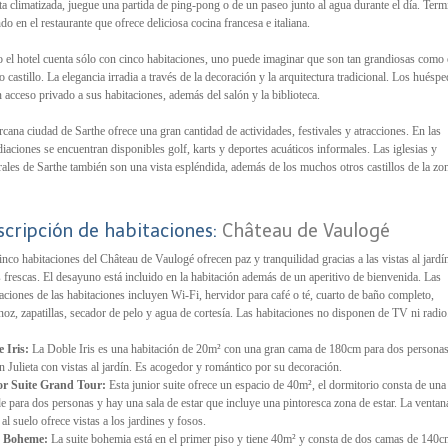
ita climatizada, juegue una partida de ping-pong o de un paseo junto al agua durante el día. Term
do en el restaurante que ofrece deliciosa cocina francesa e italiana.
el hotel cuenta sólo con cinco habitaciones, uno puede imaginar que son tan grandiosas como 
o castillo. La elegancia irradia a través de la decoración y la arquitectura tradicional. Los huésp
n acceso privado a sus habitaciones, además del salón y la biblioteca.
rcana ciudad de Sarthe ofrece una gran cantidad de actividades, festivales y atracciones. En las
iaciones se encuentran disponibles golf, karts y deportes acuáticos informales. Las iglesias y
rales de Sarthe también son una vista espléndida, además de los muchos otros castillos de la zo
scripción de habitaciones:
Château de Vaulogé
inco habitaciones del Château de Vaulogé ofrecen paz y tranquilidad gracias a las vistas al jardín
s frescas. El desayuno está incluido en la habitación además de un aperitivo de bienvenida. Las
laciones de las habitaciones incluyen Wi-Fi, hervidor para café o té, cuarto de baño completo,
noz, zapatillas, secador de pelo y agua de cortesía. Las habitaciones no disponen de TV ni radio
e Iris:
La Doble Iris es una habitación de 20m² con una gran cama de 180cm para dos persona
n Julieta con vistas al jardín. Es acogedor y romántico por su decoración.
or Suite Grand Tour:
Esta junior suite ofrece un espacio de 40m², el dormitorio consta de un
e para dos personas y hay una sala de estar que incluye una pintoresca zona de estar. La ventan
 al suelo ofrece vistas a los jardines y fosos.
e Boheme:
La suite bohemia está en el primer piso y tiene 40m² y consta de dos camas de 140c