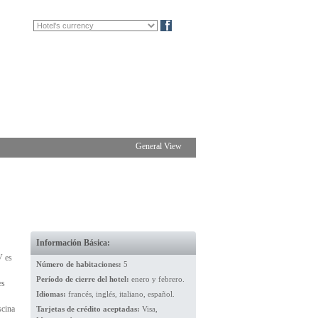
FR
DE
Blog
General View
Información Básica:
V es
Número de habitaciones:
5
Período de cierre del hotel:
enero y febrero.
es
Idiomas:
francés, inglés, italiano, español.
scina
Tarjetas de crédito aceptadas:
Visa,