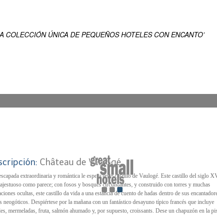
EN
ENSUEÑO DEL MUNDO
NA COLECCIÓN ÚNICA DE PEQUEÑOS HOTELES CON ENCANTO’
scripción:
Château de Vaulogé
scapada extraordinaria y romántica le espera en el castillo de Vaulogé. Este castillo del siglo X
ajestuoso como parece; con fosos y bosques circundantes, y construido con torres y muchas
aciones ocultas, este castillo da vida a una estancia de cuento de hadas dentro de sus encantador
 neogóticos. Despiértese por la mañana con un fantástico desayuno típico francés que incluye
les, mermeladas, fruta, salmón ahumado y, por supuesto, croissants. Dese un chapuzón en la pi