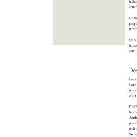
infin
cenan
Como 
propi
tiene
La ce
inmed
cated
De
Las c
flore
insta
albor
Dobl
balcó
Juni
grand
techo
Suit