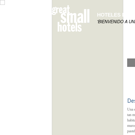
HOTELES DE 
'BIENVENIDO A U
De
Una e
tan m
habit
muros
paste