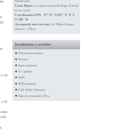
Mastercard.
ine
Cómo llegar:
La mejor forma de llegar al hotel
es en coche.
Coordenadas GPS: 47° 53' 32.05'' N 0° 2'
el
57.00'' W
edes
Aeropuerto más cercano:
Le Mans-Arnage
Airport - 19km.
Instalaciones y servicios:
na.
Niños bienvenidos
Piscina
Aparcamiento
Tv satélite
 y las
WiFi
WiFi gratuito
Golf Sablé Solesmes
.
Sala de reuniones Pers.
s y un
a cama
a del
m.