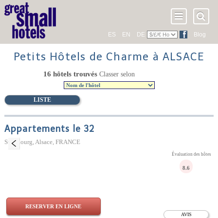
ES
EN
DE
Blog
Petits Hôtels de Charme à ALSACE
16 hôtels trouvés
Classer selon
LISTE
Appartements le 32
Strasbourg, Alsace, FRANCE
Évaluation des hôtes
8.6
RESERVER EN LIGNE
AVIS