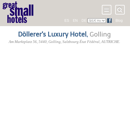
ES
EN
DE
Blog
Döllerer's Luxury Hotel
,
Golling
Am Marktplatz 56
,
5440
, Golling,
Salzbourg État Fédéral
,
AUTRICHE
.