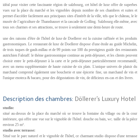
idéal pour visiter cette fascinante région de salzbourg, cet hôtel de luxe offre de superbes
vues sur la place du marché et les vignobles depuis nombre de ses chambres et suites et
permet d'accéder facilement aux principaux sites d'intérêt de la ville, tels que le château, le le
musée de l’agriculture de Thannhauser et la cascade de Golling. Salzbourg elle-même, avec
tous ses charmes et ses attractions, se trouve à seulement une demi-heure de route.
une des raisons d'être de l'hôtel de luxe de Doellerer est la cuisine raffinée et les produits
gastronomiques. Le restaurant de luxe de Doellerer dispose d'une étoile au guide Michelin,
de trois tuques de gault-millau et de 99 points sur 100 du prestigieux guide des restaurants
autrichien Falstaff. le thème gastronomique continue au petit-déjeuner, et les clients peuvent
choisir entre le petit-déjeuner à la carte et le petit-déjeuner particulièrement recommandé,
avec un menu supplémentaire de haute cuisine de six plats. L'unique univers de plaisir du
marchand comprend également une boucherie et une épicerie fine, un marchand de vin et
l'unique enoteca & bacaro, pour des dégustations de vin, de délicieux en-cas et des livres.
Description des chambres:
Döllerer's Luxury Hotel
studio:
situé au-dessus de la place du marché où se trouve la fontaine du village ou de la cour
intérieure, qui offre une vue sur le vignoble de l'hôtel. douche ou bain, wc. taille de la pièce
environ 25 m².
studio avec terrasse:
Situé sur le parc naturel et le vignoble de l'hôtel, ce charmant studio dispose d'une terrasse