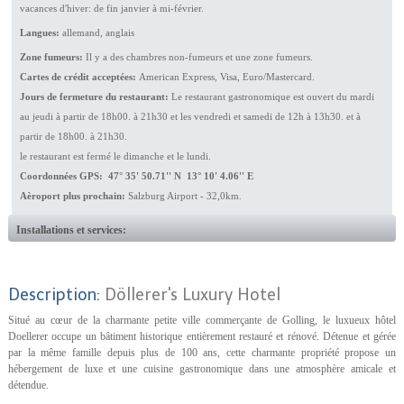
vacances d'hiver: de fin janvier à mi-février.
Langues:
allemand, anglais
Zone fumeurs:
Il y a des chambres non-fumeurs et une zone fumeurs.
Cartes de crédit acceptées:
American Express, Visa, Euro/Mastercard.
Jours de fermeture du restaurant:
Le restaurant gastronomique est ouvert du mardi
au jeudi à partir de 18h00. à 21h30 et les vendredi et samedi de 12h à 13h30. et à
partir de 18h00. à 21h30.
le restaurant est fermé le dimanche et le lundi.
Coordonnées GPS: 47° 35' 50.71'' N 13° 10' 4.06'' E
Aèroport plus prochain:
Salzburg Airport - 32,0km.
Installations et services:
Description:
Döllerer's Luxury Hotel
Situé au cœur de la charmante petite ville commerçante de Golling, le luxueux hôtel
Doellerer occupe un bâtiment historique entièrement restauré et rénové. Détenue et gérée
par la même famille depuis plus de 100 ans, cette charmante propriété propose un
hébergement de luxe et une cuisine gastronomique dans une atmosphère amicale et
détendue.