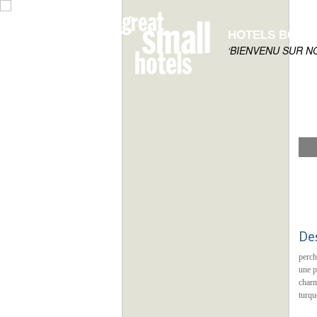
HOTELS BOUT
‘BIENVENU SUR N
De
perch
une p
charm
turqu