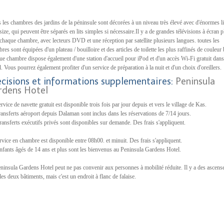
s les chambres des jardins de la péninsule sont décorées à un niveau très élevé avec d'énormes li
size, qui peuvent être séparés en lits simples si nécessaire.Il y a de grandes télévisions à écran 
chaque chambre, avec lecteurs DVD et une réception par satellite plusieurs langues. toutes les
res sont équipées d'un plateau / bouilloire et des articles de toilette les plus raffinés de couleur
e chambre dispose également d'une station d'accueil pour iPod et d'un accès Wi-Fi gratuit dans
el. Vous pourrez également profiter d'un service de préparation à la nuit et d'un choix d'oreillers.
écisions et informations supplementaires:
Peninsula
rdens Hotel
rvice de navette gratuit est disponible trois fois par jour depuis et vers le village de Kas.
ransferts aéroport depuis Dalaman sont inclus dans les réservations de 7/14 jours.
ransferts exécutifs privés sont disponibles sur demande. Des frais s'appliquent.
rvice en chambre est disponible entre 08h00. et minuit. Des frais s'appliquent.
nfants âgés de 14 ans et plus sont les bienvenus au Peninsula Gardens Hotel.
ninsula Gardens Hotel peut ne pas convenir aux personnes à mobilité réduite. Il y a des ascens
les deux bâtiments, mais c'est un endroit à flanc de falaise.