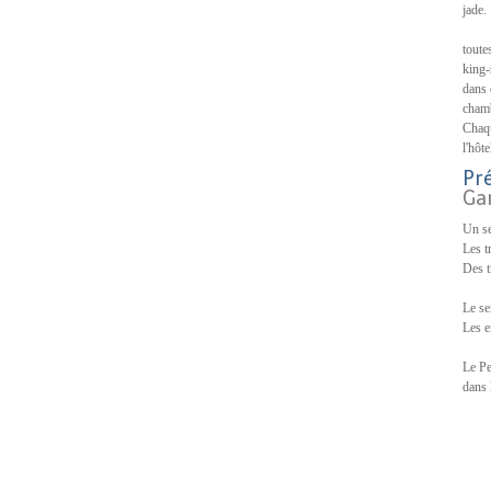
jade.
toute
king-
dans 
chamb
Chaqu
l'hôt
Pr
Ga
Un se
Les t
Des t
Le se
Les e
Le Pe
dans 