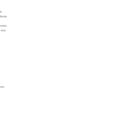
ts
plasma
 brune.
 tout
eurs