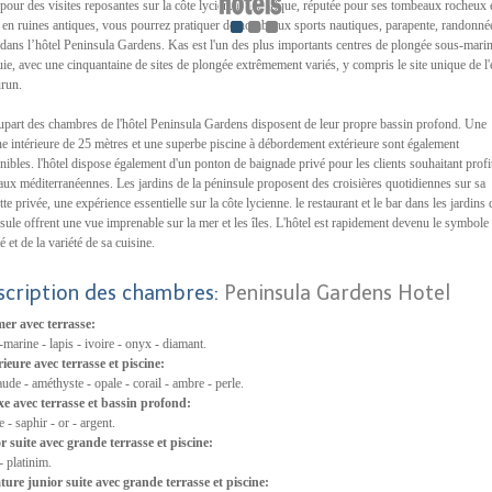
 pour des visites reposantes sur la côte lycienne historique, réputée pour ses tombeaux rocheux 
s en ruines antiques, vous pourrez pratiquer de nombreux sports nautiques, parapente, randonnée
ans l’hôtel Peninsula Gardens. Kas est l'un des plus importants centres de plongée sous-mari
ie, avec une cinquantaine de sites de plongée extrêmement variés, y compris le site unique de l
run.
upart des chambres de l'hôtel Peninsula Gardens disposent de leur propre bassin profond. Une
ne intérieure de 25 mètres et une superbe piscine à débordement extérieure sont également
nibles. l'hôtel dispose également d'un ponton de baignade privé pour les clients souhaitant profi
aux méditerranéennes. Les jardins de la péninsule proposent des croisières quotidiennes sur sa
tte privée, une expérience essentielle sur la côte lycienne. le restaurant et le bar dans les jardins 
sule offrent une vue imprenable sur la mer et les îles. L'hôtel est rapidement devenu le symbole 
é et de la variété de sa cuisine.
scription des chambres:
Peninsula Gardens Hotel
er avec terrasse:
-marine - lapis - ivoire - onyx - diamant.
ieure avec terrasse et piscine:
ude - améthyste - opale - corail - ambre - perle.
e avec terrasse et bassin profond:
e - saphir - or - argent.
r suite avec grande terrasse et piscine:
- platinim.
ture junior suite avec grande terrasse et piscine: