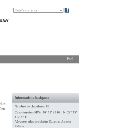
EN
DE
Blog
OIN’
Pool
Informations basiques:
l est
Nombre de chambres:
18
Cette
Coordonnées GPS: 36° 11' 28.69'' N 29° 35'
31.32'' E
Aèroport plus prochain:
Dalaman Airport -
158km.