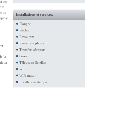
et ses
 et
ne en
Installations et services:
'épave
Plongée
Piscine
Restaurant
Restaurant plein air
ter
Transfert aèroport
Groom
de la
de la
Télévision Satellite
WiFi
WiFi gratuit
Installations de Spa