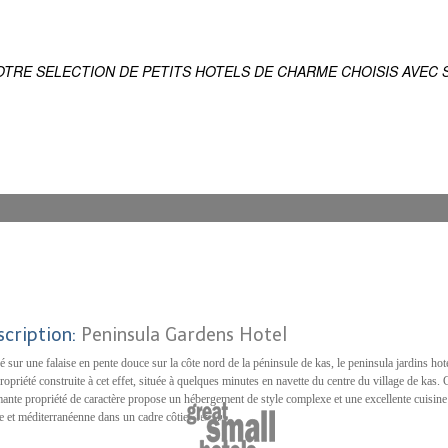
ES
IQUE DU MONDE
OTRE SELECTION DE PETITS HOTELS DE CHARME CHOISIS AVEC S
scription:
Peninsula Gardens Hotel
é sur une falaise en pente douce sur la côte nord de la péninsule de kas, le peninsula jardins hote
ropriété construite à cet effet, située à quelques minutes en navette du centre du village de kas. 
ante propriété de caractère propose un hébergement de style complexe et une excellente cuisine
e et méditerranéenne dans un cadre côtier serein.