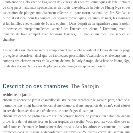
l’ambiance de s’éloigner de l’agitation des villes et des centres touristiques de l’île. Entouré
de cinq parcs nationaux spectaculaires de forêts pluviales, de la baie de Phang Nga et des
sanctuaires de plongée mondialement célèbres du parc marin national des îles Similan et
Surin, il est idéal pour les couples, les séjours romantiques, les lunes de miel, les mariages
et les familles avec enfants de 10 ans et plus. . Dans l'esprit de la légendaire dame Sarojin,
le service est exceptionnellement attentif dès l'arrivée des clients à l'aéroport, avec un
transfert de luxe complet avec boissons fraîches, un ipad et un menu de service en
chambre.
Les activités sur place au sarojin comprennent la planche à voile et le kayak depuis la plage
protégée et sécurisée, ainsi que de fabuleuses possibilités d'excursions et d'excursions, y
compris des charters privés de la vedette de luxe, la Lady Sarojin, de la baie de Phang Nga,
ou de des dix meilleurs sites de plongée et de plongée en apnée au monde.
Description des chambres:
The Sarojin
résidence de jardin:
chaque résidence de jardin ensoleillée illustre ce que représente le sarojin: paix, sérénité et
harmonie. Les vingt-huit résidences d'une chambre, d'une superficie de 95 m², sont situées
au rez-de-chaussée des sept résidences de deux étages du sarojin.
chaque résidence de jardin s'ouvre sur une terrasse bordée de jardin et un salon thaïlandais
privé, le Sala, lui-même face au jardin tropical de sarojin. Vous pourrez vous détendre au
soleil tout en écoutant le bruissement des oiseaux dans les arbres environnants, ou vous
promener dans la piscine à débordement en onyx de 25 mètres carrés du sarojin. une