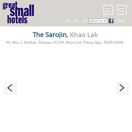
ES
EN
DE
Blog
The Sarojin
,
Khao Lak
60, Moo 2, Kukkak, Takuapa
,
82190
, Khao Lak,
Phang Nga
,
THAÏLANDE
.