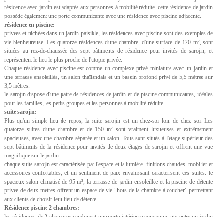
résidence avec jardin est adaptée aux personnes à mobilité réduite. cette résidence de jardin
possède également une porte communicante avec une résidence avec piscine adjacente.
résidence en piscine:
privées et nichées dans un jardin paisible, les résidences avec piscine sont des exemples de
vie bienheureuse. Les quatorze résidences d'une chambre, d'une surface de 120 m², sont
situées au rez-de-chaussée des sept bâtiments de résidence pour invités de sarojin, et
représentent le lieu le plus proche de l'utopie privée.
Chaque résidence avec piscine est comme un complexe privé miniature avec un jardin et
une terrasse ensoleillés, un salon thaïlandais et un bassin profond privé de 5,5 mètres sur
3,5 mètres.
le sarojin dispose d'une paire de résidences de jardin et de piscine communicantes, idéales
pour les familles, les petits groupes et les personnes à mobilité réduite.
suite sarojin:
Plus qu'un simple lieu de repos, la suite sarojin est un chez-soi loin de chez soi. Les
quatorze suites d'une chambre et de 150 m² sont vraiment luxueuses et extrêmement
spacieuses, avec une chambre séparée et un salon. Tous sont situés à l'étage supérieur des
sept bâtiments de la résidence pour invités de deux étages de sarojin et offrent une vue
magnifique sur le jardin.
chaque suite sarojin est caractérisée par l'espace et la lumière. finitions chaudes, mobilier et
accessoires confortables, et un sentiment de paix envahissant caractérisent ces suites. le
spacieux salon climatisé de 95 m², la terrasse de jardin ensoleillée et la piscine de détente
privée de deux mètres offrent un espace de vie "hors de la chambre à coucher" permettant
aux clients de choisir leur lieu de détente.
Résidence piscine 2 chambres:
les résidences de 2 chambres combinent une porte intérieure communicante entre un jardin