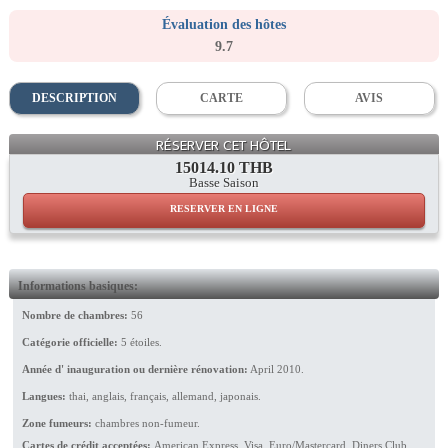
Évaluation des hôtes
9.7
DESCRIPTION
CARTE
AVIS
Main Pool
RÉSERVER CET HÔTEL
15014.10 THB
Basse Saison
RESERVER EN LIGNE
Informations basiques:
Nombre de chambres:
56
Catégorie officielle:
5 étoiles.
Année d' inauguration ou dernière rénovation:
April 2010.
Langues:
thai, anglais, français, allemand, japonais.
Zone fumeurs:
chambres non-fumeur.
Cartes de crédit acceptées:
American Express, Visa, Euro/Mastercard, Diners Club,