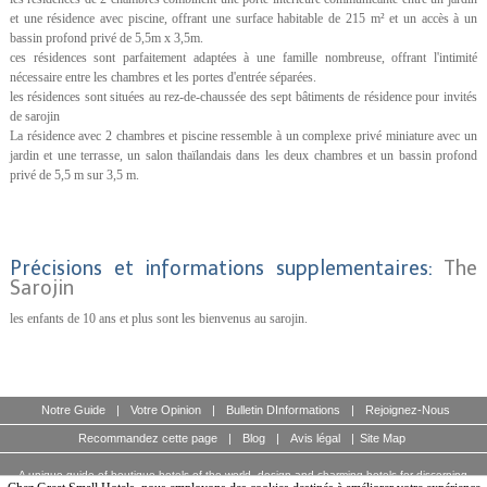
et une résidence avec piscine, offrant une surface habitable de 215 m² et un accès à un
bassin profond privé de 5,5m x 3,5m.
ces résidences sont parfaitement adaptées à une famille nombreuse, offrant l'intimité
nécessaire entre les chambres et les portes d'entrée séparées.
les résidences sont situées au rez-de-chaussée des sept bâtiments de résidence pour invités
de sarojin
La résidence avec 2 chambres et piscine ressemble à un complexe privé miniature avec un
jardin et une terrasse, un salon thaïlandais dans les deux chambres et un bassin profond
privé de 5,5 m sur 3,5 m.
Précisions et informations supplementaires:
The
Sarojin
les enfants de 10 ans et plus sont les bienvenus au sarojin.
Notre Guide
|
Votre Opinion
|
Bulletin DInformations
|
Rejoignez-Nous
Recommandez cette page
|
Blog
|
Avis légal
|
Site Map
A unique guide of boutique hotels of the world, design and charming hotels for discerning
travellers.