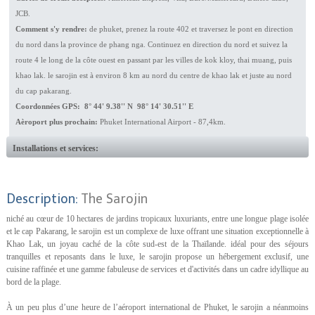
JCB.
Comment s'y rendre:
de phuket, prenez la route 402 et traversez le pont en direction
du nord dans la province de phang nga. Continuez en direction du nord et suivez la
route 4 le long de la côte ouest en passant par les villes de kok kloy, thai muang, puis
khao lak. le sarojin est à environ 8 km au nord du centre de khao lak et juste au nord
du cap pakarang.
Coordonnées GPS: 8° 44' 9.38'' N 98° 14' 30.51'' E
Aèroport plus prochain:
Phuket International Airport - 87,4km.
Installations et services:
Description:
The Sarojin
niché au cœur de 10 hectares de jardins tropicaux luxuriants, entre une longue plage isolée
et le cap Pakarang, le sarojin est un complexe de luxe offrant une situation exceptionnelle à
Khao Lak, un joyau caché de la côte sud-est de la Thaïlande. idéal pour des séjours
tranquilles et reposants dans le luxe, le sarojin propose un hébergement exclusif, une
cuisine raffinée et une gamme fabuleuse de services et d'activités dans un cadre idyllique au
bord de la plage.
À un peu plus d’une heure de l’aéroport international de Phuket, le sarojin a néanmoins