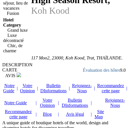
High Season Resort
,
séjour, lieu de
Koh Kood
vacances
Fusion
Hotel
Category
Grand luxe
Luxe
décontracté
Chic, de
charme
117 Moo2
,
23000
, Koh Kood,
Trat
,
THAÏLANDE
.
DESCRIPTION
CARTE
Évaluation des hôtes
9.0
AVIS
Notre
Votre
Bulletin
Rejoignez-
Recommandez
|
|
|
|
|
Guide
Opinion
DInformations
Nous
cette page
Votre
Bulletin
Rejoignez-
Notre Guide
|
|
|
Opinion
DInformations
Nous
Recommandez
Site
|
Blog
|
Avis légal
|
cette page
Map
A unique guide of boutique hotels of the world, design and
charming hotels for discerning travellers.