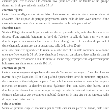
chambre peut être associée à la chambre ravel pour accueillir une famille ou un groupe
d'amis. un lit simple. taille de la pièce 14 m²
chambre sigillée:
Cette chambre dégage une atmosphère chaleureuse et présente des couleurs vives et
éclatantes. Elle dispose de parquet polychrome, d'une salle de bain avec douche, d'une
cheminée en marbre et d'un bureau. un lit queen-size. taille de la pièce 24 m²
chambre ravel:
Située à l’étage et accessible par le vaste escalier en pierre de taille, cette chambre spacieuse
dispose d’une agréable baignoire au bord de l’alcôve. la salle de bain a un wc et une
douche séparée. ses grandes fenêtres offrent un éclairage doux et il est doté de parquet et
d'une cheminée en marbre. un lit queen-size. taille de la pièce 25 m²
cette salle peut être agrandie en la reliant à la salle alice et à la salle commune. cela donne
une superficie totale de 58 m², deux chambres à coucher, un salon et deux salles de bain. il
peut également être associé à la suite située au même étage et propose un appartement pour
huit personnes d'une superficie de 100 m².
chambre du parc:
Cette chambre élégante et spacieuse dispose de "boiseries" en noyer, d'une cheminée en
marbre de style Napoléon III et d'un plafond spectaculaire orné de moulures originales.
deux grandes fenêtres baignent la pièce d'une belle lumière et mettent en valeur les parquets
incrustés de rosaces. la chambre dispose également d'un coin salon, d'un bureau et de
doubles portes donnant accès à un large passage. la salle de bain est équipée de tous les
éléments nécessaires aux personnes à mobilité réduite. un lit king size ou lits jumeaux. taille
de la pièce 40 mètres carrés.
suite st taurin:
Située au premier étage et accessible par le vaste escalier en pierre de Volvic, cette suite