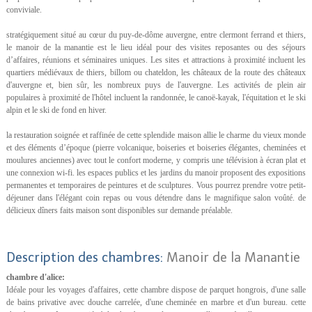
conviviale.
stratégiquement situé au cœur du puy-de-dôme auvergne, entre clermont ferrand et thiers,
le manoir de la manantie est le lieu idéal pour des visites reposantes ou des séjours
d’affaires, réunions et séminaires uniques. Les sites et attractions à proximité incluent les
quartiers médiévaux de thiers, billom ou chateldon, les châteaux de la route des châteaux
d'auvergne et, bien sûr, les nombreux puys de l'auvergne. Les activités de plein air
populaires à proximité de l'hôtel incluent la randonnée, le canoë-kayak, l'équitation et le ski
alpin et le ski de fond en hiver.
la restauration soignée et raffinée de cette splendide maison allie le charme du vieux monde
et des éléments d’époque (pierre volcanique, boiseries et boiseries élégantes, cheminées et
moulures anciennes) avec tout le confort moderne, y compris une télévision à écran plat et
une connexion wi-fi. les espaces publics et les jardins du manoir proposent des expositions
permanentes et temporaires de peintures et de sculptures. Vous pourrez prendre votre petit-
déjeuner dans l'élégant coin repas ou vous détendre dans le magnifique salon voûté. de
délicieux dîners faits maison sont disponibles sur demande préalable.
Description des chambres:
Manoir de la Manantie
chambre d'alice:
Idéale pour les voyages d'affaires, cette chambre dispose de parquet hongrois, d'une salle
de bains privative avec douche carrelée, d'une cheminée en marbre et d'un bureau. cette