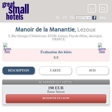
ES
EN
DE
Blog
Manoir de la Manantie
,
Lezoux
5, Rue Georges Clémenceau
,
63190
, Lezoux,
Puy-de-Dôme
,
Auvergne
,
FRANCE
.
Évaluation des hôtes
9.9
DESCRIPTION
CARTE
AVIS
RÉSERVER CET HÔTEL
198 EUR
Basse Saison
RESERVER EN LIGNE