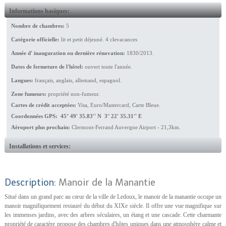
Informations basiques:
Nombre de chambres:
5
Catégorie officielle:
lit et petit déjeuné. 4 clevacances
Année d' inauguration ou dernière rénovation:
1830/2013.
Dates de fermeture de l'hôtel:
ouvert toute l'année.
Langues:
français, anglais, allemand, espagnol.
Zone fumeurs:
propriété non-fumeur.
Cartes de crédit acceptées:
Visa, Euro/Mastercard, Carte Bleue.
Coordonnées GPS: 45° 49' 35.83'' N 3° 22' 35.31'' E
Aèroport plus prochain:
Clermont-Ferrand Auvergne Airport - 21,3km.
Installations et services:
Description:
Manoir de la Manantie
Situé dans un grand parc au cœur de la ville de Ledoux, le manoir de la manantie occupe un
manoir magnifiquement restauré du début du XIXe siècle. Il offre une vue magnifique sur
les immenses jardins, avec des arbres séculaires, un étang et une cascade. Cette charmante
propriété de caractère propose des chambres d'hôtes uniques dans une atmosphère calme et