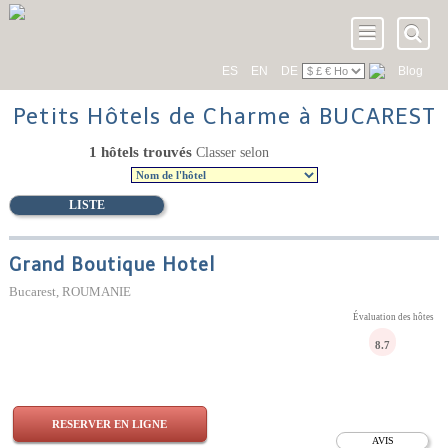
ES
EN
DE
Blog
Petits Hôtels de Charme à BUCAREST
1 hôtels trouvés
Classer selon
LISTE
Grand Boutique Hotel
Bucarest, ROUMANIE
Évaluation des hôtes
8.7
RESERVER EN LIGNE
AVIS