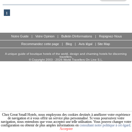
1
Notre Guide
|
Votre Opinion
|
Bulletin DInformations
|
Rejoignez-Nous
Recommandez cette page
|
Blog
|
Avis légal
|
Site Map
A unique guide of boutique hotels of the world, design and charming hotels for discerning
travellers.
© Copyright 2003 - 2026 World Travellers On Line S.L.
Chez Great Small Hotels, nous employons des cookies destinés à améliorer votre expérience
de navigation et à vous offrir un service plus personnalisé. Si vous poursuivez votre
navigation, nous entendons que vous acceptez une telle utilisation. Vous pouvez changer votre
configuration ou obtenir de plus amples informations en
consultant notre politique à cet égard
.
Accepter