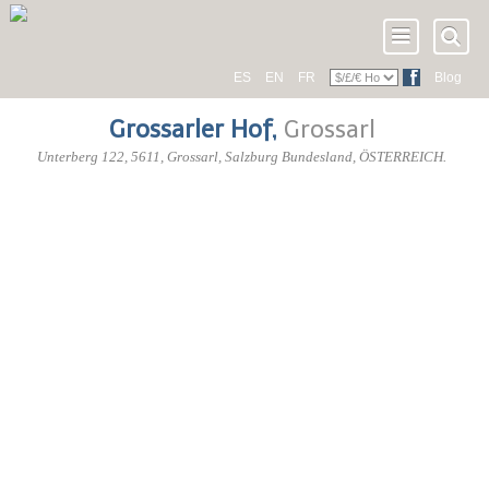
ES
EN
FR
Blog
Grossarler Hof
,
Grossarl
Unterberg 122
,
5611
, Grossarl,
Salzburg Bundesland
,
ÖSTERREICH
.