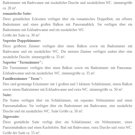
Badezimmer mit Badewanne mit zusätzlicher Dusche und zusätzlichem WC. zimmergröße
ca. 28 m².
romantische Suite:
Diese gemütlichen Ecksuiten verfügen über ein romantisches Doppelbett, ein offenes
Badezimmer und einen großen Balkon mit Panoramablick. Sie verfügen über ein
Badezimmer mit Eckbadewanne und ein zusätzliches WC.
Größe der Suite ca. 30 m².
Superior Doppelzimmer:
Diese größeren Zimmer verfügen über einen Balkon sowie ein Badezimmer mit
Badewanne und ein zusätzliches WC. Die meisten Zimmer verfügen zudem über eine
zusätzliche Dusche. zimmergröße ca. 35 m².
Superior "Turmzimmer":
Die Turmzimmer verfügen über einen Balkon sowie ein Badezimmer mit Panorama-
Eckbadewanne und ein zusätzliches WC. zimmergröße ca. 35 m².
Familienzimmer "Turm":
Dies sind geräumige Eckzimmer mit 1 großem und 1 kleinem Schlafzimmer, einem Balkon
sowie einem Badezimmer mit Eckbadewanne und extra WC. zimmergröße ca. 50 m².
Suite:
Die Suiten verfügen über ein Schlafzimmer, ein separates Wohnzimmer und einen
Panoramabalkon. Sie verfügen über ein Badezimmer mit Badewanne, eine zusätzliche
Dusche und ein zusätzliches WC. Suite Größe ca. 50 m².
Jägersuite:
Diese gemütliche Suite verfügt über ein Schlafzimmer, ein Wohnzimmer, einen
Panoramabalkon und einen Kachelofen. Bad mit Badewanne, extra Dusche und extra WC.
Größe der Suite ca. 55 m².