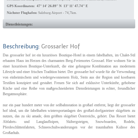
GPS Koordinaten: 47° 14' 26.89'' N 13° 11' 47.74'' E
Nächster Flughafen:
Salzburg Airport - 74,7km.
Dienstleistungen:
Beschreibung:
Grossarler Hof
Das grossarler hof ist ein luxuriöses Boutique-Hotel in einem fabelhaften, im Chalet-Stil
erbauten Haus im Herzen des charmanten Berg-Ferienortes Grossarl. Hier wohnen Sie in
einer luxuriösen Boutique-Unterkunft, die eine gelungene Kombination aus modernem
Lifestyle und einer frischen Tradition bietet. Der grossarler hof wurde für die Verwendung
von einheimischem und wiedergewonnenem Holz, Stein aus der Region und kostbaren
Textilien konzipiert und gestaltet. Freuen Sie sich auf exklusive Unterkünfte, gehobene
Küche und eine Reihe von maßgeschneiderten Dienstleistungen in echter, freundlicher
Bergatmosphäre.
nur ein paar hundert meter von der seilbahnstation in großarl entfernt, liegt der grossarler
hof ideal, um die fabelhaften wintersportanlagen des großarl-dorfgasteiner skigebiets zu
nutzen, das zu ski amade, dem größten skigebiet Österreichs, gehört. Das Resort bietet
Abfahrts- und Langlaufloipen, Skibergsteigen, Snowboarden, Rodeln,
Pferdeschlittenfahrten, Schneeschuhwanderungen vor der traumhaften Kulisse des
Großarltals.