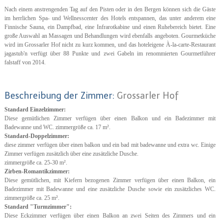
Nach einem anstrengenden Tag auf den Pisten oder in den Bergen können sich die Gäste
im herrlichen Spa- und Wellnesscenter des Hotels entspannen, das unter anderem eine
Finnische Sauna, ein Dampfbad, eine Infrarotkabine und einen Ruhebereich bietet. Eine
große Auswahl an Massagen und Behandlungen wird ebenfalls angeboten. Gourmetküche
wird im Grossarler Hof nicht zu kurz kommen, und das hoteleigene À-la-carte-Restaurant
jagastub'n verfügt über 88 Punkte und zwei Gabeln im renommierten Gourmetführer
falstaff von 2014.
Beschreibung der Zimmer:
Grossarler Hof
Standard Einzelzimmer:
Diese gemütlichen Zimmer verfügen über einen Balkon und ein Badezimmer mit
Badewanne und WC. zimmergröße ca. 17 m².
Standard-Doppelzimmer:
diese zimmer verfügen über einen balkon und ein bad mit badewanne und extra wc. Einige
Zimmer verfügen zusätzlich über eine zusätzliche Dusche.
zimmergröße ca. 25-30 m².
Zirben-Romantikzimmer:
Diese gemütlichen, mit Kiefern bezogenen Zimmer verfügen über einen Balkon, ein
Badezimmer mit Badewanne und eine zusätzliche Dusche sowie ein zusätzliches WC.
zimmergröße ca. 25 m².
Standard "Turmzimmer":
Diese Eckzimmer verfügen über einen Balkon an zwei Seiten des Zimmers und ein