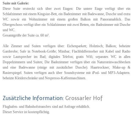
Suite mit Galerie:
Diese Suite erstreckt sich über zwei Etagen: Die untere Etage verfügt über ein
Schlafzimmer mit einem Kingsize-Bett, ein Badezimmer mit Badewanne, Dusche und extra
WC sowie ein Wohnzimmer mit einem großen Balkon mit Panoramablick. Das
Obergeschoss verfügt über ein Schlafzimmer mit zwei Betten, ein Badezimmer mit Dusche
und WC.
Gesamtgröße der Suite ca. 60 m².
Alle Zimmer und Suiten verfügen über: Eichenparkett; Holztisch; Balkon; beheizte
Garderobe; Safe in Notebook-Größe; Minibar; Flachbildfernseher mit Kabel und Radio
sowie Lautsprecher im Bad; digitales Telefon; gratis Wifi; separates WC in allen
Doppelzimmern und Suiten; Die Badezimmer verfügen über ein Natursteinwaschbecken
und eine Badewanne (einige mit zusätzlicher Dusche). Haartrockner; Make-up &
Rasierspiegel. Suiten verfügen auch über Soundsysteme mit iPod- und MP3-Adaptern.
beheizte Kleiderschränke und Nespresso-Kaffeemaschinen.
Zusätzliche Information:
Grossarler Hof
Flughafen- und Bahnhofstransfers sind auf Anfrage erhältlich.
Dieser Service ist kostenpflichtig.