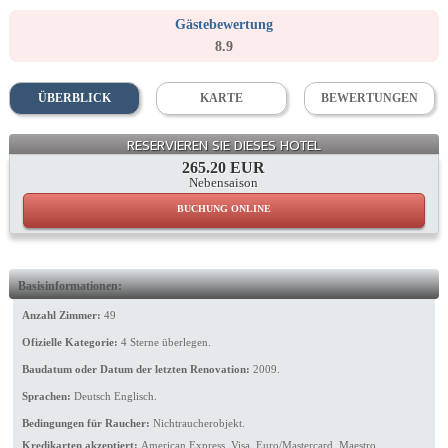
Gästebewertung
8.9
ÜBERBLICK
KARTE
BEWERTUNGEN
Facade
RESERVIEREN SIE DIESES HOTEL
265.20 EUR
Nebensaison
BUCHUNG ONLINE
Basisinformationen:
Anzahl Zimmer:
49
Ofizielle Kategorie:
4 Sterne überlegen.
Baudatum oder Datum der letzten Renovation:
2009.
Sprachen:
Deutsch Englisch.
Bedingungen für Raucher:
Nichtraucherobjekt.
Kredikarten akzeptiert:
American Express, Visa, Euro/Mastercard, Maestro.