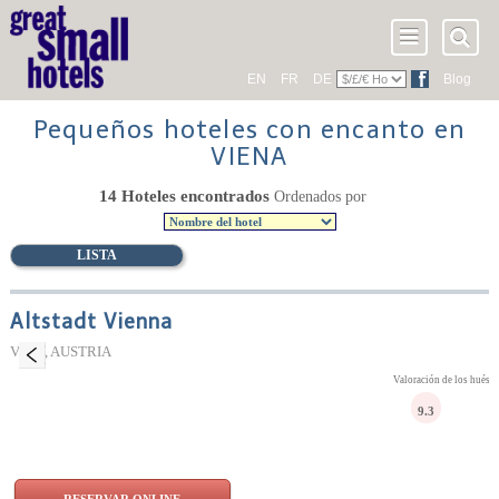
EN
FR
DE
Blog
Pequeños hoteles con encanto en
VIENA
14 Hoteles encontrados
Ordenados por
LISTA
Altstadt Vienna
Viena, AUSTRIA
Valoración de los huésp
9.3