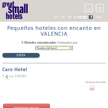
EN
FR
DE
Blog
Pequeños hoteles con encanto en
VALENCIA
5 Hoteles encontrados
Ordenados por
LISTA
Caro Hotel
Valencia, ESPAÑA
Valoración de los huésp
9.2