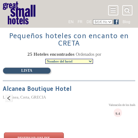
EN
FR
DE
Blog
Pequeños hoteles con encanto en
CRETA
25 Hoteles encontrados
Ordenados por
LISTA
Alcanea Boutique Hotel
La Canea, Creta, GRECIA
Valoración de los huésp
9.4