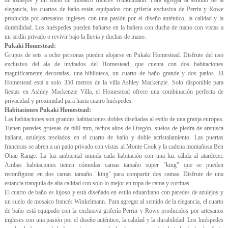
elegancia, los cuartos de baño están equipados con grifería exclusiva de Perrin y Rowe
producida por artesanos ingleses con una pasión por el diseño auténtico, la calidad y la
durabilidad. Los huéspedes pueden bañarse en la bañera con ducha de mano con vistas a
un jardín privado o revivir bajo la lluvia y duchas de mano.
Pukaki Homestead:
Grupos de seis a ocho personas pueden alojarse en Pukaki Homestead. Disfrute del uso
exclusivo del ala de invitados del Homestead, que cuenta con dos habitaciones
magníficamente decoradas, una biblioteca, un cuarto de baño grande y dos patios. El
Homestead está a solo 350 metros de la villa Ashley Mackenzie. Solo disponible para
fiestas en Ashley Mackenzie Villa, el Homestead ofrece una combinación perfecta de
privacidad y proximidad para hasta cuatro huéspedes.
Habitaciones Pukaki Homestead:
Las habitaciones son grandes habitaciones dobles diseñadas al estilo de una granja europea.
Tienen paredes gruesas de 600 mm, techos altos de Oregón, suelos de piedra de arenisca
italiana, azulejos teselados en el cuarto de baño y doble acristalamiento. Las puertas
francesas se abren a un patio privado con vistas al Monte Cook y la cadena montañosa Ben
Ohau Range. La luz ambiental inunda cada habitación con una luz cálida al atardecer.
Ambas habitaciones tienen cómodas camas tamaño super "king" que se pueden
reconfigurar en dos camas tamaño "king" para compartir dos camas. Disfrute de una
estancia tranquila de alta calidad con solo lo mejor en ropa de cama y cortinas.
El cuarto de baño es lujoso y está diseñado en estilo eduardiano con paredes de azulejos y
un suelo de mosaico francés Winkelmann. Para agregar al sentido de la elegancia, el cuarto
de baño está equipado con la exclusiva grifería Perrin y Rowe producidos por artesanos
ingleses con una pasión por el diseño auténtico, la calidad y la durabilidad. Los huéspedes