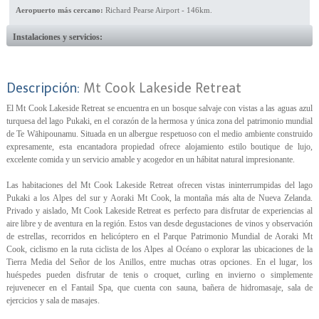
Aeropuerto más cercano:
Richard Pearse Airport - 146km.
Instalaciones y servicios:
Descripción:
Mt Cook Lakeside Retreat
El Mt Cook Lakeside Retreat se encuentra en un bosque salvaje con vistas a las aguas azul
turquesa del lago Pukaki, en el corazón de la hermosa y única zona del patrimonio mundial
de Te Wāhipounamu. Situada en un albergue respetuoso con el medio ambiente construido
expresamente, esta encantadora propiedad ofrece alojamiento estilo boutique de lujo,
excelente comida y un servicio amable y acogedor en un hábitat natural impresionante.
Las habitaciones del Mt Cook Lakeside Retreat ofrecen vistas ininterrumpidas del lago
Pukaki a los Alpes del sur y Aoraki Mt Cook, la montaña más alta de Nueva Zelanda.
Privado y aislado, Mt Cook Lakeside Retreat es perfecto para disfrutar de experiencias al
aire libre y de aventura en la región. Estos van desde degustaciones de vinos y observación
de estrellas, recorridos en helicóptero en el Parque Patrimonio Mundial de Aoraki Mt
Cook, ciclismo en la ruta ciclista de los Alpes al Océano o explorar las ubicaciones de la
Tierra Media del Señor de los Anillos, entre muchas otras opciones. En el lugar, los
huéspedes pueden disfrutar de tenis o croquet, curling en invierno o simplemente
rejuvenecer en el Fantail Spa, que cuenta con sauna, bañera de hidromasaje, sala de
ejercicios y sala de masajes.