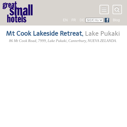
EN
FR
DE
Blog
Mt Cook Lakeside Retreat
,
Lake Pukaki
86 Mt Cook Road
,
7999
, Lake Pukaki,
Canterbury
,
NUEVA ZELANDA
.