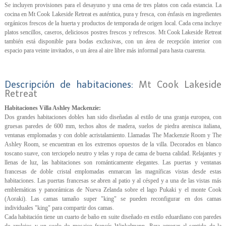
Se incluyen provisiones para el desayuno y una cena de tres platos con cada estancia. La
cocina en Mt Cook Lakeside Retreat es auténtica, pura y fresca, con énfasis en ingredientes
orgánicos frescos de la huerta y productos de temporada de origen local. Cada cena incluye
platos sencillos, caseros, deliciosos postres frescos y refrescos. Mt Cook Lakeside Retreat
también está disponible para bodas exclusivas, con un área de recepción interior con
espacio para veinte invitados, o un área al aire libre más informal para hasta cuarenta.
Descripción de habitaciones:
Mt Cook Lakeside
Retreat
Habitaciones Villa Ashley Mackenzie:
Dos grandes habitaciones dobles han sido diseñadas al estilo de una granja europea, con
gruesas paredes de 600 mm, techos altos de madera, suelos de piedra arenisca italiana,
ventanas emplomadas y con doble acristalamiento. Llamadas The Mackenzie Room y The
Ashley Room, se encuentran en los extremos opuestos de la villa. Decorados en blanco
toscano suave, con terciopelo neutro y telas y ropa de cama de buena calidad. Relajantes y
llenas de luz, las habitaciones son románticamente elegantes. Las puertas y ventanas
francesas de doble cristal emplomadas enmarcan las magníficas vistas desde estas
habitaciones. Las puertas francesas se abren al patio y al césped y a una de las vistas más
emblemáticas y panorámicas de Nueva Zelanda sobre el lago Pukaki y el monte Cook
(Aoraki). Las camas tamaño super "king" se pueden reconfigurar en dos camas
individuales "king" para compartir dos camas.
Cada habitación tiene un cuarto de baño en suite diseñado en estilo eduardiano con paredes
de azulejos y un suelo de mosaico francés Winkelmann. Para agregar al sentido de la