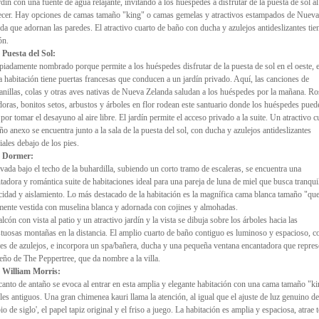
rdín con una fuente de agua relajante, invitando a los huéspedes a disfrutar de la puesta de sol al
ecer. Hay opciones de camas tamaño "king" o camas gemelas y atractivos estampados de Nueva
da que adornan las paredes. El atractivo cuarto de baño con ducha y azulejos antideslizantes tie
ón.
 Puesta del Sol:
iadamente nombrado porque permite a los huéspedes disfrutar de la puesta de sol en el oeste, e
a habitación tiene puertas francesas que conducen a un jardín privado. Aquí, las canciones de
nillas, colas y otras aves nativas de Nueva Zelanda saludan a los huéspedes por la mañana. Ro
doras, bonitos setos, arbustos y árboles en flor rodean este santuario donde los huéspedes pued
 por tomar el desayuno al aire libre. El jardín permite el acceso privado a la suite. Un atractivo c
ño anexo se encuentra junto a la sala de la puesta del sol, con ducha y azulejos antideslizantes
iales debajo de los pies.
e Dormer:
vada bajo el techo de la buhardilla, subiendo un corto tramo de escaleras, se encuentra una
tadora y romántica suite de habitaciones ideal para una pareja de luna de miel que busca tranqui
cidad y aislamiento. Lo más destacado de la habitación es la magnífica cama blanca tamaño "qu
mente vestida con muselina blanca y adornada con cojines y almohadas.
lcón con vista al patio y un atractivo jardín y la vista se dibuja sobre los árboles hacia las
tuosas montañas en la distancia. El amplio cuarto de baño contiguo es luminoso y espacioso, c
es de azulejos, e incorpora un spa/bañera, ducha y una pequeña ventana encantadora que repres
seño de The Peppertree, que da nombre a la villa.
e William Morris:
canto de antaño se evoca al entrar en esta amplia y elegante habitación con una cama tamaño "k
es antiguos. Una gran chimenea kauri llama la atención, al igual que el ajuste de luz genuino de
io de siglo', el papel tapiz original y el friso a juego. La habitación es amplia y espaciosa, atrae 