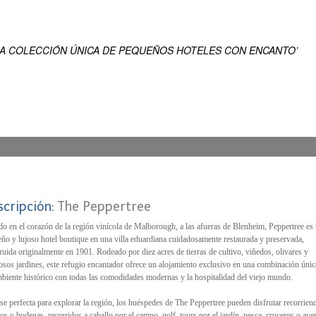
EN
ENSUEÑO DEL MUNDO
NA COLECCIÓN ÚNICA DE PEQUEÑOS HOTELES CON ENCANTO’
scripción:
The Peppertree
do en el corazón de la región vinícola de Malborough, a las afueras de Blenheim, Peppertree es
ño y lujoso hotel boutique en una villa eduardiana cuidadosamente restaurada y preservada,
ruida originalmente en 1901. Rodeado por diez acres de tierras de cultivo, viñedos, olivares y
sos jardines, este refugio encantador ofrece un alojamiento exclusivo en una combinación únic
biente histórico con todas las comodidades modernas y la hospitalidad del viejo mundo.
se perfecta para explorar la región, los huéspedes de The Peppertree pueden disfrutar recorrien
os y bodegas, recorridos a caballo por el campo, golf, tours por el jardín, pesca, cruceros o ave