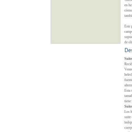
en he
cómod
tambi
Este 
campo
supue
de ol
De
Suit
Recié
Venec
helec
fuent
altern
Esta 
tamañ
tiene
Suite
Los h
suite
indep
cuerp