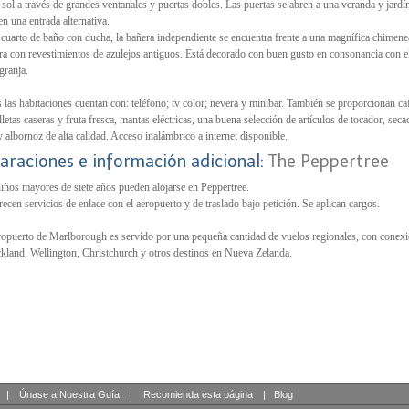
l sol a través de grandes ventanales y puertas dobles. Las puertas se abren a una veranda y jardí
en una entrada alternativa.
 cuarto de baño con ducha, la bañera independiente se encuentra frente a una magnífica chimene
a con revestimientos de azulejos antiguos. Está decorado con buen gusto en consonancia con e
 granja.
 las habitaciones cuentan con: teléfono; tv color; nevera y minibar. También se proporcionan ca
alletas caseras y fruta fresca, mantas eléctricas, una buena selección de artículos de tocador, seca
y albornoz de alta calidad. Acceso inalámbrico a internet disponible.
araciones e información adicional:
The Peppertree
iños mayores de siete años pueden alojarse en Peppertree.
recen servicios de enlace con el aeropuerto y de traslado bajo petición. Se aplican cargos.
ropuerto de Marlborough es servido por una pequeña cantidad de vuelos regionales, con conex
kland, Wellington, Christchurch y otros destinos en Nueva Zelanda.
|
Únase a Nuestra Guía
|
Recomienda esta página
|
Blog