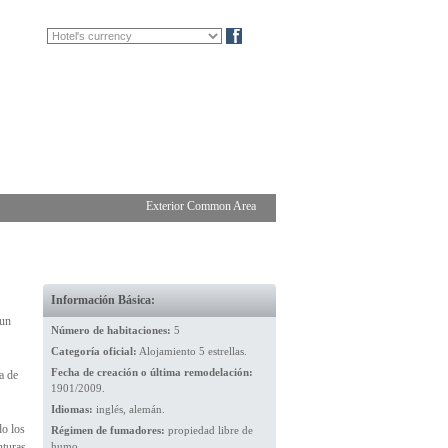
FR
DE
Blog
Exterior Common Area
Información Básica:
 un
Número de habitaciones:
5
Categoría oficial:
Alojamiento 5 estrellas.
Fecha de creación o última remodelación:
a de
1901/2009.
Idiomas:
inglés, alemán.
do los
Régimen de fumadores:
propiedad libre de
nturas
humo.