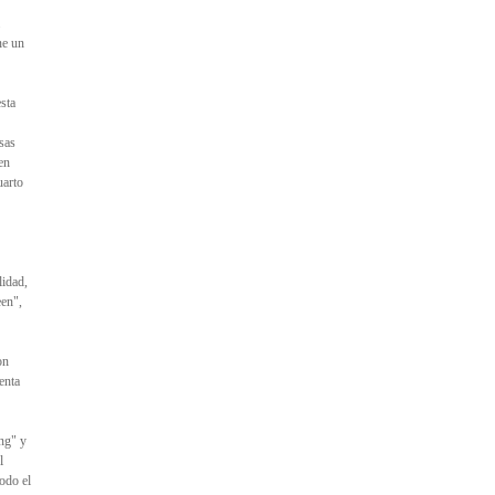
ne un
sta
sas
en
uarto
lidad,
een",
on
enta
ing" y
l
todo el