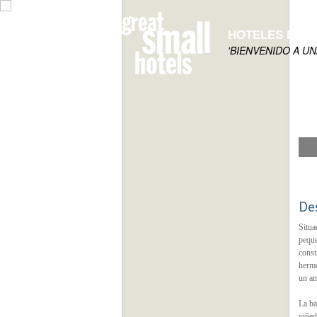
HOTELES DE 
'BIENVENIDO A U
De
Situa
peque
const
hermo
un am
La ba
viñed