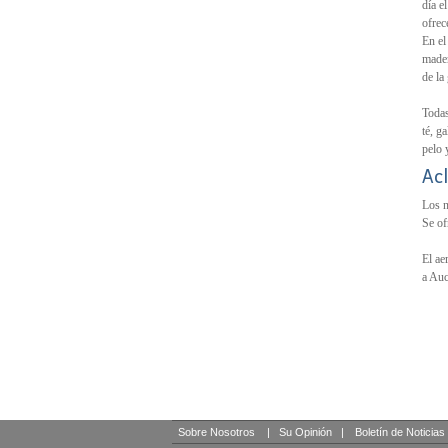
día e
ofrec
En el
mader
de la
Todas
té, g
pelo 
Acl
Los n
Se of
El ae
a Auc
Sobre Nosotros
|
Su Opinión
|
Boletín de Noticias