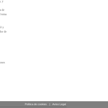
n, y
a de
l tema
fé y
dor de
iones
Política de cookies
|
Aviso Legal