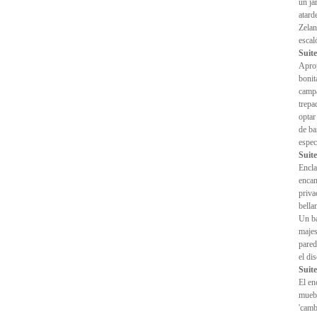
un ja
atard
Zelan
escal
Suite
Aprop
bonit
campa
trepa
optar
de ba
espec
Suit
Encla
encan
priva
bella
Un ba
majes
pared
el di
Suit
El en
muebl
'camb