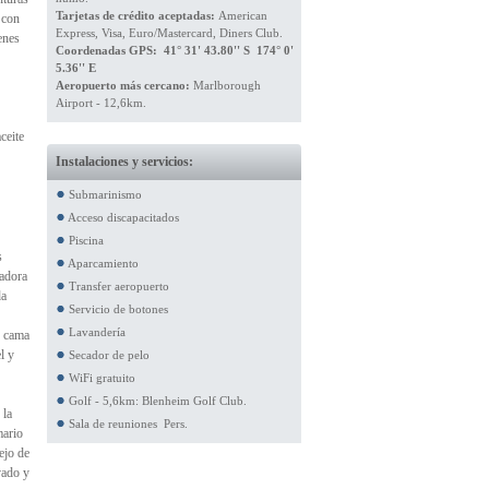
Tarjetas de crédito aceptadas:
American
 con
Express, Visa, Euro/Mastercard, Diners Club.
enes
Coordenadas GPS: 41° 31' 43.80'' S 174° 0'
5.36'' E
Aeropuerto más cercano:
Marlborough
Airport - 12,6km.
ceite
Instalaciones y servicios:
Submarinismo
Acceso discapacitados
Piscina
s
Aparcamiento
tadora
Transfer aeropuerto
da
Servicio de botones
Lavandería
e cama
l y
Secador de pelo
WiFi gratuito
Golf - 5,6km: Blenheim Golf Club.
 la
Sala de reuniones Pers.
mario
ejo de
vado y