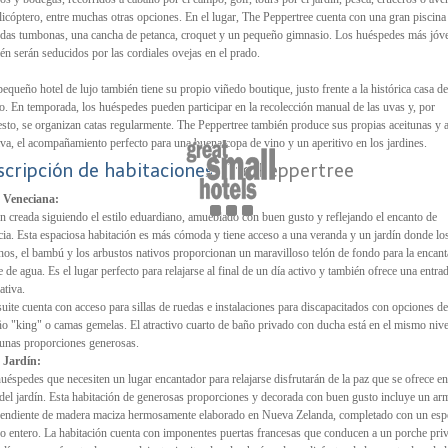
licóptero, entre muchas otras opciones. En el lugar, The Peppertree cuenta con una gran piscina
as tumbonas, una cancha de petanca, croquet y un pequeño gimnasio. Los huéspedes más jóv
én serán seducidos por las cordiales ovejas en el prado.
pequeño hotel de lujo también tiene su propio viñedo boutique, justo frente a la histórica casa de
. En temporada, los huéspedes pueden participar en la recolección manual de las uvas y, por
sto, se organizan catas regularmente. The Peppertree también produce sus propias aceitunas y a
iva, el acompañamiento perfecto para una buena copa de vino y un aperitivo en los jardines.
scripción de habitaciones:
The Peppertree
e Veneciana:
n creada siguiendo el estilo eduardiano, amueblado con buen gusto y reflejando el encanto de
ia. Esta espaciosa habitación es más cómoda y tiene acceso a una veranda y un jardín donde lo
hos, el bambú y los arbustos nativos proporcionan un maravilloso telón de fondo para la encan
e de agua. Es el lugar perfecto para relajarse al final de un día activo y también ofrece una entra
ativa.
suite cuenta con acceso para sillas de ruedas e instalaciones para discapacitados con opciones d
o "king" o camas gemelas. El atractivo cuarto de baño privado con ducha está en el mismo nive
 unas proporciones generosas.
 Jardín:
uéspedes que necesiten un lugar encantador para relajarse disfrutarán de la paz que se ofrece en
 del jardín. Esta habitación de generosas proporciones y decorada con buen gusto incluye un ar
endiente de madera maciza hermosamente elaborado en Nueva Zelanda, completado con un esp
o entero. La habitación cuenta con imponentes puertas francesas que conducen a un porche pri