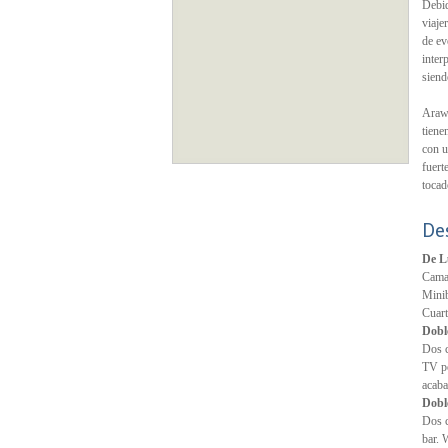
Debid
viaje
de ev
inter
siend
Arawi
tiene
con u
fuert
tocad
De
De L
Cama 
Minib
Cuart
Dobl
Dos c
TV po
acab
Dobl
Dos c
bar. 