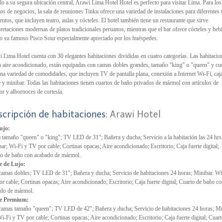
o a su segura ubicación central, Arawi Lima Hotel Hotel es perfecto para visitar Lima. Para los
ros de negocios, la sala de reuniones Tinku ofrece una variedad de instalaciones para diferentes 
entos, que incluyen teatro, aulas y cócteles. El hotel también tiene un restaurante que sirve
pretaciones modernas de platos tradicionales peruanos, mientras que el bar ofrece cócteles y beb
o su famoso Pisco Sour especialmente apreciado por los huéspedes.
 Lima Hotel cuenta con 30 elegantes habitaciones divididas en cuatro categorías. Las habitacio
n aire acondicionado, están equipadas con camas dobles grandes, tamaño "king" o "queen" y cu
na variedad de comodidades, que incluyen TV de pantalla plana, conexión a Internet Wi-Fi, caj
e y minibar. Todas las habitaciones tienen cuartos de baño privados de mármol con artículos de
or y albornoces de cortesía.
scripción de habitaciones:
Arawi Hotel
ujo:
tamaño "queen" o "king"; TV LED de 31"; Bañera y ducha; Servicio a la habitación las 24 hrs
ar; Wi-Fi y TV por cable; Cortinas opacas; Aire acondicionado; Escritorio; Caja fuerte digital;
o de baño con acabado de mármol.
e de Lujo:
amas dobles; TV LED de 31"; Bañera y ducha; Servicio de habitaciones 24 horas; Minibar. Wi
r cable; Cortinas opacas; Aire acondicionado; Escritorio; Caja fuerte digital; Cuarto de baño c
ado de mármol.
e Premium:
amas tamaño "queen"; TV LED de 42"; Bañera y ducha; Servicio de habitaciones 24 horas; Mi
Wi-Fi y TV por cable; Cortinas opacas; Aire acondicionado; Escritorio; Caja fuerte digital; Cuar