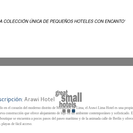
EN
ENSUEÑO DEL MUNDO
NA COLECCIÓN ÚNICA DE PEQUEÑOS HOTELES CON ENCANTO’
scripción:
Arawi Hotel
do en el corazón del moderno distrito de Miraflores de Lima, el Arawi Lima Hotel es una propi
eva construcción que ofrece alojamiento de lujo en un ambiente contemporáneo y sofisticado. E
 boutique se encuentra a pocos pasos del paseo marítimo y de la animada calle de Berlín y ofrec
s playas de fácil acceso.