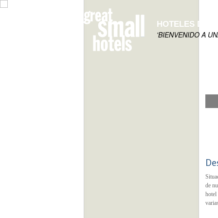
HOTELES DE 
'BIENVENIDO A U
De
Situa
de nu
hotel
varia