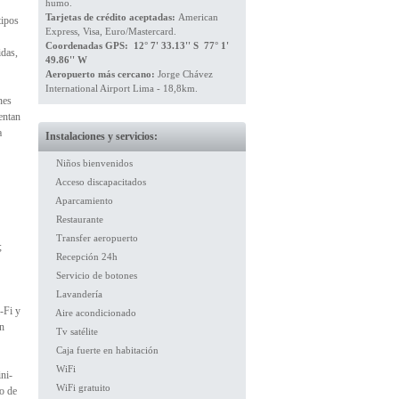
humo.
Tarjetas de crédito aceptadas:
American
tipos
Express, Visa, Euro/Mastercard.
Coordenadas GPS: 12° 7' 33.13'' S 77° 1'
idas,
49.86'' W
Aeropuerto más cercano:
Jorge Chávez
International Airport Lima - 18,8km.
nes
entan
a
Instalaciones y servicios:
Niños bienvenidos
Acceso discapacitados
Aparcamiento
Restaurante
Transfer aeropuerto
;
Recepción 24h
Servicio de botones
Lavandería
-Fi y
Aire acondicionado
on
Tv satélite
Caja fuerte en habitación
WiFi
ni-
WiFi gratuito
to de