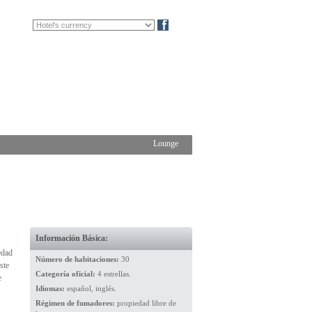
FR
DE
Blog
Lounge
Información Básica:
edad
Número de habitaciones:
30
ste
Categoría oficial:
4 estrellas.
e
Idiomas:
español, inglés.
Régimen de fumadores:
propiedad libre de