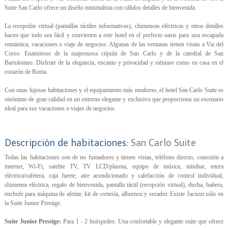
Suite San Carlo ofrece un diseño minimalista con cálidos detalles de bienvenida.
La recepción virtual (pantallas táctiles informativas), chimeneas eléctricas y otros detalles
hacen que todo sea fácil y convierten a este hotel en el perfecto oasis para una escapada
romántica, vacaciones o viaje de negocios. Algunas de las ventanas tienen vistas a Via del
Corso. Enamórese de la majestuosa cúpula de San Carlo y de la catedral de San
Bartolomeo. Disfrute de la elegancia, encanto y privacidad y siéntase como en casa en el
corazón de Roma.
Con unas lujosas habitaciones y el equipamiento más moderno, el hotel San Carlo Suite es
sinónimo de gran calidad en un entorno elegante y exclusivo que proporciona un escenario
ideal para sus vacaciones o viajes de negocios.
Descripción de habitaciones:
San Carlo Suite
Todas las habitaciones son de no fumadores y tienen vistas, teléfono directo, conexión a
internet, Wi-Fi, satelite TV, TV LCD/plasma, equipo de música, minibar, tetera
eléctrica/cafetera, caja fuerte, aire acondicionado y calefacción de control individual,
chimenea eléctrica, regalo de bienvenida, pantalla táctil (recepción virtual), ducha, bañera,
enchufe para máquina de afeitar, kit de cortesía, albornoz y secador. Existe Jacuzzi sólo en
la Suite Junior Prestige.
Suite Junior Prestige:
Para 1 - 2 huéspedes: Una confortable y elegante suite que ofrece