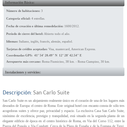
Información Básica:
Número de habitaciones:
3
Categoría oficial:
4 estrellas.
Fecha de creación o última remodelación:
1600/2012.
Período de cierre del hotel:
Abierto todo el año.
Idiomas:
Italiano, inglés, francés, alemán, español.
Tarjetas de crédito aceptadas:
Visa, mastercard, American Express.
Coordenadas GPS: 41° 54' 20.49'' N 12° 28' 42.54'' E
Aeropuerto más cercano:
Roma Fiumicino, 38 km. - Roma Ciampino, 30 km.
Instalaciones y servicios:
Descripción:
San Carlo Suite
San Carlo Suite es un alojamiento realmente único en el corazón de una de los lugares más
deseados de Europa: el centro de Roma. Este original hotel con encanto consta de sólo tres
acogedoras suites y ofrece paz, privacidad y espacio. La exclusiva Casa San Carlo Suite,
sinónimo de excelencia, prestigio y tranquilidad, está situado en la segunda planta de un
elegante edificio de época en el centro histórico de Roma, en Via del Corso 112, entre la
Piazza del Popolo y Via Condotti. Cerca de la Plaza de España y de la Fontana de Trevi,