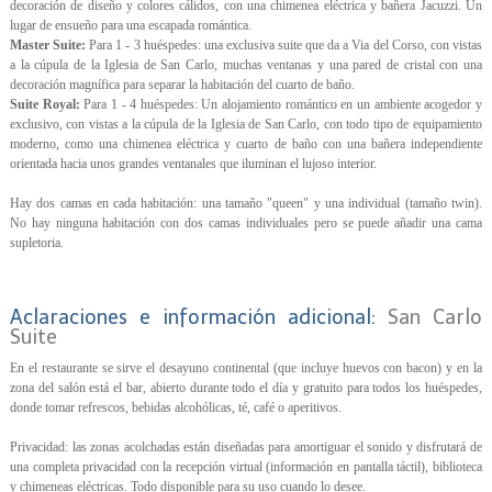
decoración de diseño y colores cálidos, con una chimenea eléctrica y bañera Jacuzzi. Un
lugar de ensueño para una escapada romántica.
Master Suite:
Para 1 - 3 huéspedes: una exclusiva suite que da a Via del Corso, con vistas
a la cúpula de la Iglesia de San Carlo, muchas ventanas y una pared de cristal con una
decoración magnífica para separar la habitación del cuarto de baño.
Suite Royal:
Para 1 - 4 huéspedes: Un alojamiento romántico en un ambiente acogedor y
exclusivo, con vistas a la cúpula de la Iglesia de San Carlo, con todo tipo de equipamiento
moderno, como una chimenea eléctrica y cuarto de baño con una bañera independiente
orientada hacia unos grandes ventanales que iluminan el lujoso interior.
Hay dos camas en cada habitación: una tamaño "queen" y una individual (tamaño twin).
No hay ninguna habitación con dos camas individuales pero se puede añadir una cama
supletoria.
Aclaraciones e información adicional:
San Carlo
Suite
En el restaurante se sirve el desayuno continental (que incluye huevos con bacon) y en la
zona del salón está el bar, abierto durante todo el día y gratuito para todos los huéspedes,
donde tomar refrescos, bebidas alcohólicas, té, café o aperitivos.
Privacidad: las zonas acolchadas están diseñadas para amortiguar el sonido y disfrutará de
una completa privacidad con la recepción virtual (información en pantalla táctil), biblioteca
y chimeneas eléctricas. Todo disponible para su uso cuando lo desee.