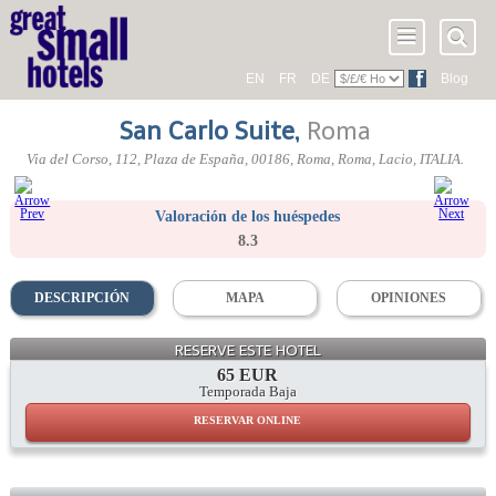
EN
FR
DE
Blog
San Carlo Suite
,
Roma
Via del Corso, 112
, Plaza de España,
00186
, Roma,
Roma
,
Lacio
,
ITALIA
.
Valoración de los huéspedes
8.3
DESCRIPCIÓN
MAPA
OPINIONES
RESERVE ESTE HOTEL
65 EUR
Temporada Baja
RESERVAR ONLINE