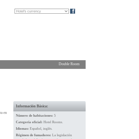
FR
DE
Blog
Double Room
Información Básica:
ra en
Número de habitaciones:
5
Categoría oficial:
Hotel Rooms.
Idiomas:
Español, inglés.
Régimen de fumadores:
La legislación