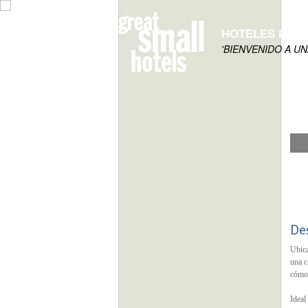
HOTELES DE 
'BIENVENIDO A U
De
Ubica
una c
cómod
Ideal