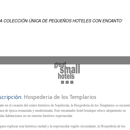
EN
ENSUEÑO DEL MUNDO
NA COLECCIÓN ÚNICA DE PEQUEÑOS HOTELES CON ENCANTO’
scripción:
Hospederia de los Templarios
do en el corazón del centro histórico de Sepúlveda, la Hospedería de los Templarios se encuent
asa de época restaurada y modernizada. Este encantador hotel boutique ofrece alojamiento en
as habitaciones en un entorno histórico espectacular.
 para explorar esta histórica ciudad y la espectacular región circundante, la Hospedería de los