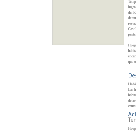
Templ
lugar
del R
de un
resta
Casti
paste
Hospe
habit
encan
que o
De
Habi
Las h
habit
de as
camas
Acl
Te
Hospe