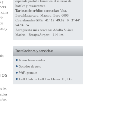
española prohíbe fumar en el interior de
s y
hoteles y restaurantes.
Hoces
Tarjetas de crédito aceptadas:
Visa,
a cima
Euro/Mastercard, Maestro, Euro-6000.
 de
Coordenadas GPS: 41° 17' 49.62'' N 3° 44'
 de
54.94'' W
esco y
Aeropuerto más cercano:
Adolfo Suárez
Madrid - Barajas Airport - 114 km.
s
Instalaciones y servicios:
cón,
Niños bienvenidos
Secador de pelo
WiFi gratuito
ios
Golf Club de Golf Las Llanas: 16,1 km.
s las
ículos
o dos