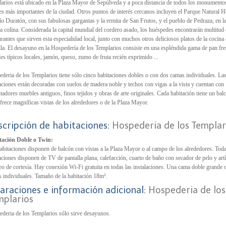
arios está ubicado en la Plaza Mayor de Sepúlveda y a poca distancia de todos los monumento
es más importantes de la ciudad. Otros puntos de interés cercanos incluyen el Parque Natural 
ío Duratón, con sus fabulosas gargantas y la ermita de San Frutos, y el pueblo de Pedraza, en l
a colina. Considerada la capital mundial del cordero asado, los huéspedes encontrarán multitud
urantes que sirven esta especialidad local, junto con muchos otros deliciosos platos de la cocina
lla. El desayuno en la Hospedería de los Templarios consiste en una espléndida gama de pan fr
les típicos locales, jamón, queso, zumo de fruta recién exprimido ...
deria de los Templarios tiene sólo cinco habitaciones dobles o con dos camas individuales. La
aciones están decoradas con suelos de madera noble y techos con vigas a la vista y cuentan con
tadores muebles antiguos, finos tejidos y obras de arte originales. Cada habitación tiene un bal
frece magníficas vistas de los alrededores o de la Plaza Mayor.
scripción de habitaciones:
Hospederia de los Templar
tación Doble o Twin:
abitaciones disponen de balcón con vistas a la Plaza Mayor o al campo de los alrededores. Toda
aciones disponen de TV de pantalla plana, calefacción, cuarto de baño con secador de pelo y art
eo de cortesía. Hay conexión Wi-Fi gratuita en todas las instalaciones. Una cama doble grande 
 individuales. Tamaño de la habitación 18m².
araciones e información adicional:
Hospederia de los
mplarios
deria de los Templarios sólo sirve desayunos.