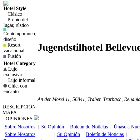
Hotel Style
Clásico
Propio del
lugar, rústico
Contemporaneo,
diseño
Jugendstilhotel Bellevu
Resort,
vacacional
Fusión
Hotel Category
Lujo
exclusivo
Lujo informal
Chic, con
encanto
An der Mosel 11
,
56841
, Traben-Trarbach,
Renania
DESCRIPCIÓN
MAPA
OPINIONES
Sobre Nosotros
|
Su Opinión
|
Boletín de Noticias
|
Únase a Nues
Sobre Nosotros
|
Su Opinión
|
Boletín de Noticias
|