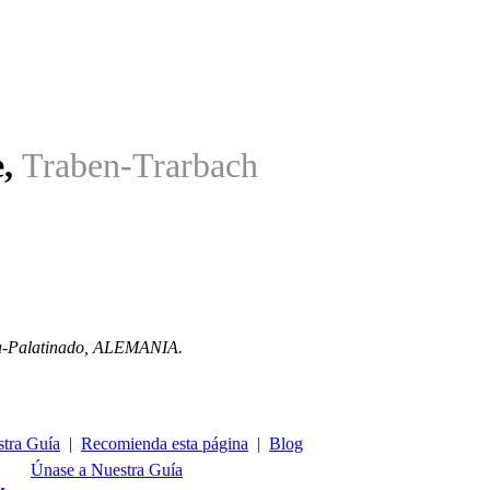
e
,
Traben-Trarbach
-Palatinado
,
ALEMANIA
.
tra Guía
|
Recomienda esta página
|
Blog
Únase a Nuestra Guía