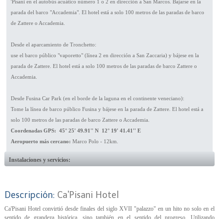
'Pisani en el autobús acuático número 1 o 2 en dirección a San Marcos. Bajarse en la
parada del barco "Accademia". El hotel está a solo 100 metros de las paradas de barco
de Zattere o Accademia.
Desde el aparcamiento de Tronchetto:
use el barco público "vaporetto" (línea 2 en dirección a San Zaccaria) y bájese en la
parada de Zattere. El hotel está a solo 100 metros de las paradas de barco Zattere o
Accademia.
Desde Fusina Car Park (en el borde de la laguna en el continente veneciano):
Tome la línea de barco público Fusina y bájese en la parada de Zattere. El hotel está a
solo 100 metros de las paradas de barco Zattere o Accademia.
Coordenadas GPS: 45° 25' 49.91'' N 12° 19' 41.41'' E
Aeropuerto más cercano:
Marco Polo - 12km.
Instalaciones y servicios:
Descripción:
Ca'Pisani Hotel
Ca'Pisani Hotel convirtió desde finales del siglo XVII "palazzo" en un hito no solo en el
sentido de grandeza histórica, sino también en el sentido del progreso. Utilizando