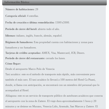
Información Básica:
Número de habitaciones:
29
Categoría oficial:
4 estrellas.
Fecha de creación o última remodelación:
1500's/2000.
Período de cierre del hotel:
abierto todo el año.
Idiomas:
italiano, inglés, francés, alemán, español.
Régimen de fumadores:
Esta propiedad cuenta con habitaciones y zonas para
fumadores y no fumadores.
Tarjetas de crédito aceptadas:
AMEX, Visa, Mastercard, JCB, Diners.
Período de cierre del restaurante:
cerrado los lunes.
Cómo llegar:
Desde el aeropuerto Marco Polo de Venecia
Taxi acuático: este es el método de transporte más rápido, más conveniente pero
también el más caro. El taxi acuático lo llevará a 100 metros del Hotel Ca Pisani,
donde, si llama con anticipación, se encontrará con un miembro del personal que lo
acompañará al Hotel.
Alilaguna: este es un servicio de transporte público de autobuses acuáticos que conecta
el aeropuerto con la zona de Zattere. El viaje dura aproximadamente 1 hora y 20
minutos y se detiene en Murano, Venecia Lido, Arsenale, San Marcos y Zattere. El