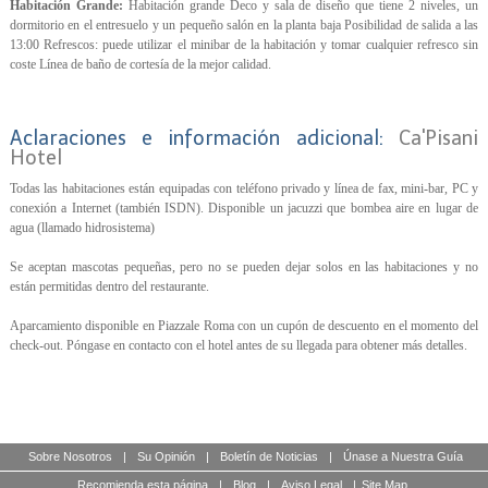
Habitación Grande:
Habitación grande Deco y sala de diseño que tiene 2 niveles, un
dormitorio en el entresuelo y un pequeño salón en la planta baja Posibilidad de salida a las
13:00 Refrescos: puede utilizar el minibar de la habitación y tomar cualquier refresco sin
coste Línea de baño de cortesía de la mejor calidad.
Aclaraciones e información adicional:
Ca'Pisani
Hotel
Todas las habitaciones están equipadas con teléfono privado y línea de fax, mini-bar, PC y
conexión a Internet (también ISDN). Disponible un jacuzzi que bombea aire en lugar de
agua (llamado hidrosistema)
Se aceptan mascotas pequeñas, pero no se pueden dejar solos en las habitaciones y no
están permitidas dentro del restaurante.
Aparcamiento disponible en Piazzale Roma con un cupón de descuento en el momento del
check-out. Póngase en contacto con el hotel antes de su llegada para obtener más detalles.
Sobre Nosotros
|
Su Opinión
|
Boletín de Noticias
|
Únase a Nuestra Guía
Recomienda esta página
|
Blog
|
Aviso Legal
|
Site Map