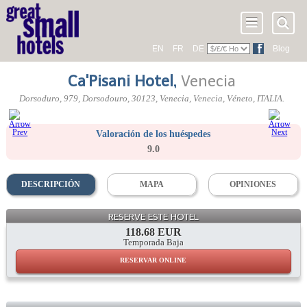
EN
FR
DE
Blog
Ca'Pisani Hotel
,
Venecia
Dorsoduro, 979
, Dorsodouro,
30123
, Venecia,
Venecia
,
Véneto
,
ITALIA
.
Valoración de los huéspedes
9.0
DESCRIPCIÓN
MAPA
OPINIONES
RESERVE ESTE HOTEL
118.68 EUR
Temporada Baja
RESERVAR ONLINE