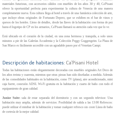
materiales futuristas, con accesorios cálidos con muebles de los años 30 y 40, Ca'Pisani
ofrece la oportunidad perfecta para experimentar la cultura de Venecia de una manera
completamente nueva. Esta cultura llega al hotel a través de una fantástica colección de arte,
que incluye obras originales de Fortunato Depero, que se exhiben en el bar de vinos y
quesos de los hoteles. Lleno de detalles, desde las llaves de la habitación con forma de pez
hasta el logotipo de CP en los armarios, Ca'Pisani llamará su atención cada vez que lo ve.
Está ubicado en el corazón de la ciudad, en una zona hermosa y tranquila, a solo unos
minutos a pie de las Galerías Accademia y la Colección Peggy Guggengeim. La Plaza de
San Marco es fácilmente accesible con un agradable paseo por el Venetian Campi.
Descripción de habitaciones:
Ca'Pisani Hotel
Todas las habitaciones están elegantemente decoradas con muebles originales Art Deco de
los años treinta y cuarenta, mientras que otras piezas han sido diseñadas a medida. Además
de las comodidades habituales en la habitación, como TV (plana), aire acondicionado, mini
caja fuerte, conexión ADSL Wi-Fi gratuita en la habitación y cuarto de baño con todo el
equipamiento de gran calidad.
Junior Suite:
sala de estar separada del dormitorio y con un segundo televisor. Una
habitación muy amplia, además de servicios: Posibilidad de salida a las 13:00 Refrescos:
puede utilizar el minibar de la habitación y tomar cualquier refresco sin coste Línea de baño
de cortesía de la mejor calidad.