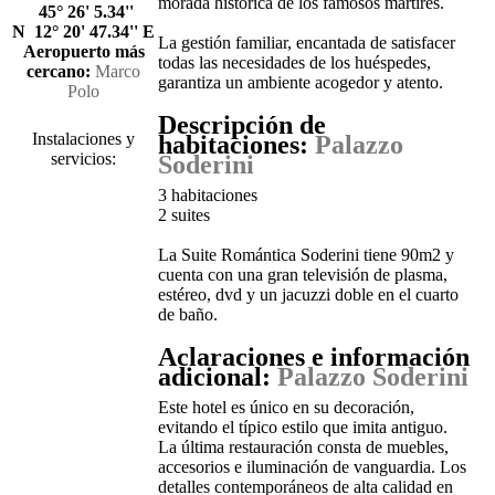
morada histórica de los famosos mártires.
45° 26' 5.34''
N 12° 20' 47.34'' E
La gestión familiar, encantada de satisfacer
Aeropuerto más
todas las necesidades de los huéspedes,
cercano:
Marco
garantiza un ambiente acogedor y atento.
Polo
Descripción de
Instalaciones y
habitaciones:
Palazzo
servicios:
Soderini
3 habitaciones
2 suites
La Suite Romántica Soderini tiene 90m2 y
cuenta con una gran televisión de plasma,
estéreo, dvd y un jacuzzi doble en el cuarto
de baño.
Aclaraciones e información
adicional:
Palazzo Soderini
Este hotel es único en su decoración,
evitando el típico estilo que imita antiguo.
La última restauración consta de muebles,
accesorios e iluminación de vanguardia. Los
detalles contemporáneos de alta calidad en