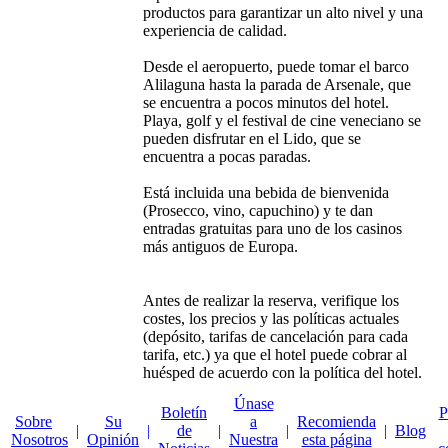
productos para garantizar un alto nivel y una
experiencia de calidad.
Desde el aeropuerto, puede tomar el barco
Alilaguna hasta la parada de Arsenale, que
se encuentra a pocos minutos del hotel.
Playa, golf y el festival de cine veneciano se
pueden disfrutar en el Lido, que se
encuentra a pocas paradas.
Está incluida una bebida de bienvenida
(Prosecco, vino, capuchino) y te dan
entradas gratuitas para uno de los casinos
más antiguos de Europa.
Antes de realizar la reserva, verifique los
costes, los precios y las políticas actuales
(depósito, tarifas de cancelación para cada
tarifa, etc.) ya que el hotel puede cobrar al
huésped de acuerdo con la política del hotel.
Únase
Boletín
P
Sobre
Su
a
Recomienda
|
|
de
|
|
|
Blog
Nosotros
Opinión
Nuestra
esta página