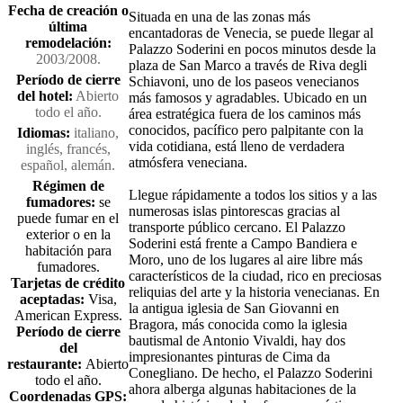
Fecha de creación o
Situada en una de las zonas más
última
encantadoras de Venecia, se puede llegar al
remodelación:
Palazzo Soderini en pocos minutos desde la
2003/2008.
plaza de San Marco a través de Riva degli
Período de cierre
Schiavoni, uno de los paseos venecianos
del hotel:
Abierto
más famosos y agradables. Ubicado en un
todo el año.
área estratégica fuera de los caminos más
conocidos, pacífico pero palpitante con la
Idiomas:
italiano,
vida cotidiana, está lleno de verdadera
inglés, francés,
atmósfera veneciana.
español, alemán.
Régimen de
Llegue rápidamente a todos los sitios y a las
fumadores:
se
numerosas islas pintorescas gracias al
puede fumar en el
transporte público cercano. El Palazzo
exterior o en la
Soderini está frente a Campo Bandiera e
habitación para
Moro, uno de los lugares al aire libre más
fumadores.
característicos de la ciudad, rico en preciosas
Tarjetas de crédito
reliquias del arte y la historia venecianas. En
aceptadas:
Visa,
la antigua iglesia de San Giovanni en
American Express.
Bragora, más conocida como la iglesia
Período de cierre
bautismal de Antonio Vivaldi, hay dos
del
impresionantes pinturas de Cima da
restaurante:
Abierto
Conegliano. De hecho, el Palazzo Soderini
todo el año.
ahora alberga algunas habitaciones de la
Coordenadas GPS: