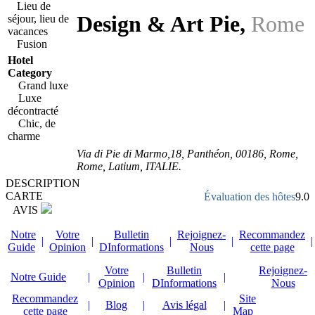
Lieu de
Design & Art Pie
,
Rome
séjour, lieu de
vacances
Fusion
Hotel
Category
Grand luxe
Luxe
décontracté
Chic, de
charme
Via di Pie di Marmo,18
, Panthéon,
00186
, Rome,
Rome
,
Latium
,
ITALIE
.
DESCRIPTION
CARTE
Évaluation des hôtes
9.0
AVIS
Notre
Votre
Bulletin
Rejoignez-
Recommandez
|
|
|
|
|
Guide
Opinion
DInformations
Nous
cette page
Votre
Bulletin
Rejoignez-
Notre Guide
|
|
|
Opinion
DInformations
Nous
Recommandez
Site
|
Blog
|
Avis légal
|
cette page
Map