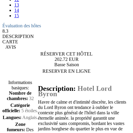
13
14
15
Évaluation des hôtes
8.3
DESCRIPTION
CARTE
AVIS
RÉSERVER CET HÔTEL
202.72 EUR
Basse Saison
RESERVER EN LIGNE
Informations
Description:
Hotel Lord
basiques:
Byron
Nombre de
chambres:
32
Havre de calme et d'intimité discrète, les clients
Catégorie
du Lord Byron ont tendance à oublier le
officielle:
5 étoiles.
contexte plus général de l'hôtel dans la ville
Langues:
Anglais.
éternelle animée. la propriété garantit une
exclusivité sans compromis, bordant les vastes
Zone
jardins borghese du quartier le plus en vue de
fumeurs:
Des