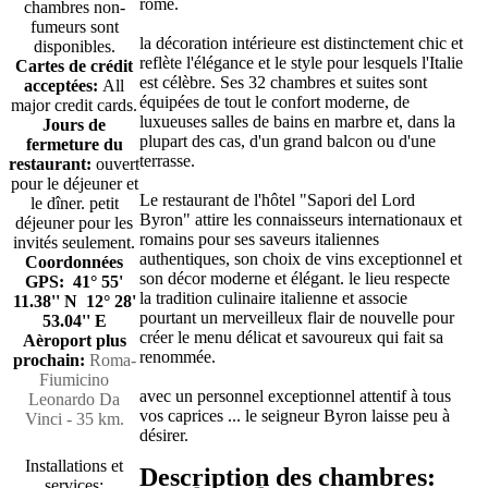
rome.
chambres non-
fumeurs sont
la décoration intérieure est distinctement chic et
disponibles.
reflète l'élégance et le style pour lesquels l'Italie
Cartes de crédit
est célèbre. Ses 32 chambres et suites sont
acceptées:
All
équipées de tout le confort moderne, de
major credit cards.
luxueuses salles de bains en marbre et, dans la
Jours de
plupart des cas, d'un grand balcon ou d'une
fermeture du
terrasse.
restaurant:
ouvert
pour le déjeuner et
Le restaurant de l'hôtel "Sapori del Lord
le dîner. petit
Byron" attire les connaisseurs internationaux et
déjeuner pour les
romains pour ses saveurs italiennes
invités seulement.
authentiques, son choix de vins exceptionnel et
Coordonnées
son décor moderne et élégant. le lieu respecte
GPS: 41° 55'
la tradition culinaire italienne et associe
11.38'' N 12° 28'
pourtant un merveilleux flair de nouvelle pour
53.04'' E
créer le menu délicat et savoureux qui fait sa
Aèroport plus
renommée.
prochain:
Roma-
Fiumicino
avec un personnel exceptionnel attentif à tous
Leonardo Da
vos caprices ... le seigneur Byron laisse peu à
Vinci - 35 km.
désirer.
Installations et
Description des chambres:
services: