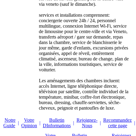
via veneto (sauf le dimanche).
services et installations comprennent:
conciergerie ouverte 24h / 24, personnel
multilingue, connexion Internet Wi-Fi, service
de limousine pour le centre-ville et via Veneto,
transferts aéroport / gare sur demande, repas
dans la chambre, service de blanchisserie le
jour même, garde d'enfants, excursions privées
organisées, appel de réveil, entièrement
climatisé, ascenseur, bureau de change, plan de
la ville, informations touristiques, service de
voiturier.
Les aménagements des chambres incluent:
accès Internet, ligne téléphonique directe,
télévision par satellite, contrôle individuel de la
température, minibar, coffre-fort électronique,
bureau, dressing, chauffe-serviettes, sèche-
cheveux, peignoir et pantoufles de luxe.
Notre
Votre
Bulletin
Rejoignez-
Recommandez
|
|
|
|
|
Guide
Opinion
DInformations
Nous
cette page
Votre
Bulletin
Rejoignez-