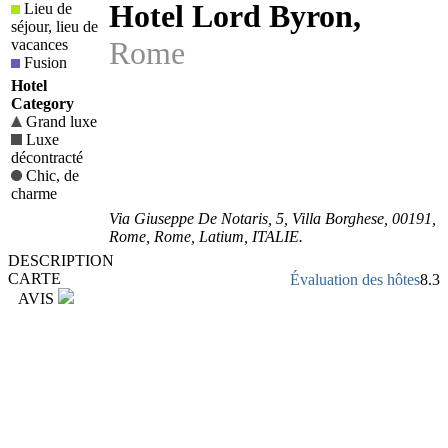
Hotel Lord Byron
,
Lieu de
séjour, lieu de
Rome
vacances
Fusion
Hotel
Category
Grand luxe
Luxe
décontracté
Chic, de
charme
Via Giuseppe De Notaris, 5
, Villa Borghese,
00191
,
Rome,
Rome
,
Latium
,
ITALIE
.
DESCRIPTION
CARTE
Évaluation des hôtes
8.3
AVIS