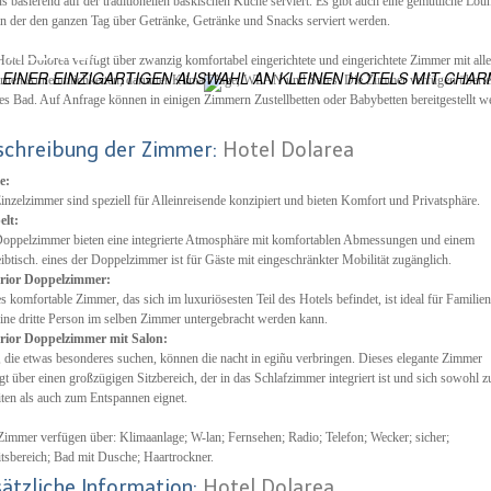
 basierend auf der traditionellen baskischen Küche serviert. Es gibt auch eine gemütliche Lou
in der den ganzen Tag über Getränke, Getränke und Snacks serviert werden.
ES
 WELTWEIT
otel Dolorea verfügt über zwanzig komfortabel eingerichtete und eingerichtete Zimmer mit all
 EINER EINZIGARTIGEN AUSWAHL AN KLEINEN HOTELS MIT CHAR
nen Annehmlichkeiten, darunter Klimaanlage, WLAN und Safes. Die Zimmer verfügen über e
es Bad. Auf Anfrage können in einigen Zimmern Zustellbetten oder Babybetten bereitgestellt w
schreibung der Zimmer:
Hotel Dolarea
e:
inzelzimmer sind speziell für Alleinreisende konzipiert und bieten Komfort und Privatsphäre.
elt:
oppelzimmer bieten eine integrierte Atmosphäre mit komfortablen Abmessungen und einem
ibtisch. eines der Doppelzimmer ist für Gäste mit eingeschränkter Mobilität zugänglich.
rior Doppelzimmer:
s komfortable Zimmer, das sich im luxuriösesten Teil des Hotels befindet, ist ideal für Familien
eine dritte Person im selben Zimmer untergebracht werden kann.
rior Doppelzimmer mit Salon:
, die etwas besonderes suchen, können die nacht in egiñu verbringen. Dieses elegante Zimmer
gt über einen großzügigen Sitzbereich, der in das Schlafzimmer integriert ist und sich sowohl 
ten als auch zum Entspannen eignet.
Zimmer verfügen über: Klimaanlage; W-lan; Fernsehen; Radio; Telefon; Wecker; sicher;
tsbereich; Bad mit Dusche; Haartrockner.
sätzliche Information:
Hotel Dolarea