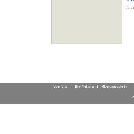
Priva
Über Uns
|
Ihre Meinung
|
Mitteilungsbulletin
|
A