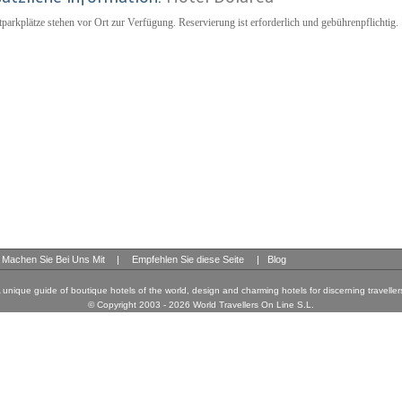
tparkplätze stehen vor Ort zur Verfügung. Reservierung ist erforderlich und gebührenpflichtig.
Machen Sie Bei Uns Mit
|
Empfehlen Sie diese Seite
|
Blog
 unique guide of boutique hotels of the world, design and charming hotels for discerning traveller
© Copyright 2003 - 2026 World Travellers On Line S.L.