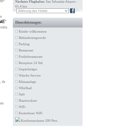
nge-
Nächster Flughafen:
San Sebastián Airport -
61,4 km.
EN
FR
Blog
en
ME’
in
Dienstleistungen:
erden.
Kinder willkommen
Behindertengerecht
Parking
Restaurant
Freiluftrestaurant
Rezeption 24 Std.
Gepäckträger
Wäsche-Service
, da
Klimaanlage
Whirlbad
Safe
Haartrockner
zum
WiFi
Kostenloser WiFi
Konferenzräume 200 Pers.