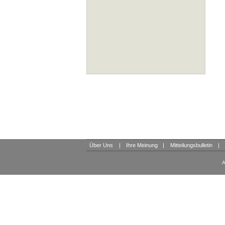
Über Uns
|
Ihre Meinung
|
Mitteilungsbulletin
|
A