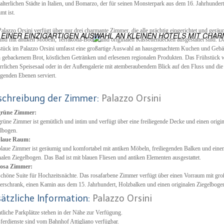
lalterlichen Städte in Italien, und Bomarzo, der für seinen Monsterpark aus dem 16. Jahrhundert
mt ist.
ES
 WELTWEIT
alazzo Orsini verfügt über nur drei charmante Zimmer, die alle prächtig eingerichtet und geräu
 EINER EINZIGARTIGEN AUSWAHL AN KLEINEN HOTELS MIT CHAR
und mit antiken Möbeln, Terrakotta-Böden und originalen Kassettendecken ausgestattet sind. D
tück im Palazzo Orsini umfasst eine großartige Auswahl an hausgemachtem Kuchen und Gebä
h gebackenem Brot, köstlichen Getränken und erlesenen regionalen Produkten. Das Frühstück 
rrlichen Speisesaal oder in der Außengalerie mit atemberaubendem Blick auf den Fluss und die
genden Ebenen serviert.
schreibung der Zimmer:
Palazzo Orsini
grüne Zimmer:
rüne Zimmer ist gemütlich und intim und verfügt über eine freiliegende Decke und einen origi
lbogen.
blaue Raum:
laue Zimmer ist geräumig und komfortabel mit antiken Möbeln, freiliegenden Balken und ein
nalen Ziegelbogen. Das Bad ist mit blauen Fliesen und antiken Elementen ausgestattet.
rosa Zimmer:
schöne Suite für Hochzeitsnächte. Das rosafarbene Zimmer verfügt über einen Vorraum mit gr
erschrank, einen Kamin aus dem 15. Jahrhundert, Holzbalken und einen originalen Ziegelboge
sätzliche Information:
Palazzo Orsini
tliche Parkplätze stehen in der Nähe zur Verfügung.
ferdienste sind vom Bahnhof Attigliano verfügbar.