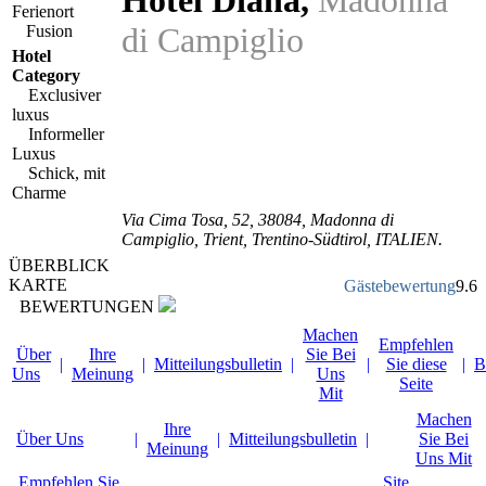
Hotel Diana
,
Madonna
Ferienort
di Campiglio
Fusion
Hotel
Category
Exclusiver
luxus
Informeller
Luxus
Schick, mit
Charme
Via Cima Tosa, 52
,
38084
, Madonna di
Campiglio,
Trient
,
Trentino-Südtirol
,
ITALIEN
.
ÜBERBLICK
KARTE
Gästebewertung
9.6
BEWERTUNGEN
Machen
Empfehlen
Über
Ihre
Sie Bei
|
|
Mitteilungsbulletin
|
|
Sie diese
|
B
Uns
Meinung
Uns
Seite
Mit
Machen
Ihre
Über Uns
|
|
Mitteilungsbulletin
|
Sie Bei
Meinung
Uns Mit
Empfehlen Sie
Site