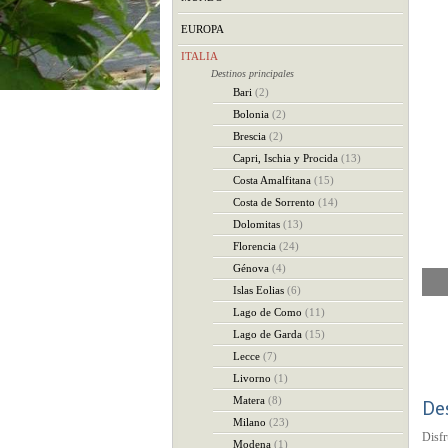
EUROPA
ITALIA
Destinos principales
Bari
(2)
Bolonia
(2)
Brescia
(2)
Capri, Ischia y Procida
(13)
Costa Amalfitana
(15)
Costa de Sorrento
(14)
Dolomitas
(13)
Florencia
(24)
Génova
(4)
Islas Eolias
(6)
Lago de Como
(11)
Lago de Garda
(15)
Lecce
(7)
Livorno
(1)
Matera
(8)
De
Milano
(23)
Disfr
Modena
(1)