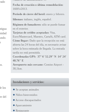
deado
Fecha de creación o última remodelación:
1600's/2013.
Período de cierre del hotel:
enero y febrero.
Idiomas:
italiano, inglés, español.
Régimen de fumadores:
sólo se puede fumar
ntigua
en el exterior.
Tarjetas de crédito aceptadas:
Visa,
anidad
Euro/Mastercard, Maestro, CartaSi, ATM card.
undo.
Cómo llegar:
Dado que la recepción no está
n
abierta las 24 horas del día, es necesario avisar
sobre la hora estimada de llegada. La entrada
tardía no está permitida.
Coordenadas GPS: 37° 6' 52.29'' N 14° 24'
48.76'' E
os.
Aeropuerto más cercano:
Comiso Airport -
38,1km.
Instalaciones y servicios:
de los
Se aceptan animales
Niños bienvenidos
re del
Acceso discapacitados
Aparcamiento
Restaurante