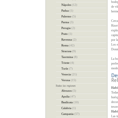
bodeg
Nápoles
(12)
de vi
Padua
(1)
hermo
Palermo
(5)
Cerca
Parma
(3)
Riser
Perugia
(2)
explo
Prato
(1)
capit
Ravenna
(2)
por l
Los e
Roma
(42)
Donn
Siracusa
(9)
Taormina
(8)
La bo
Trieste
(4)
perfe
moder
Turín
(7)
Venecia
(21)
De
Rel
Verona
(15)
Todas las regiones
Habi
Abruzos
(5)
Todas
Apulia
(47)
huésp
decor
Basilicata
(10)
tesor
Calabria
(1)
Habi
Campania
(57)
Las t