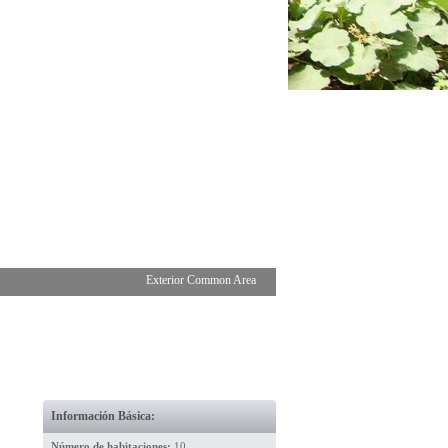
Exterior Common Area
Información Básica:
Número de habitaciones:
10