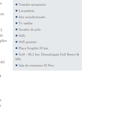
as
Transfer aeropuerto
Lavandería
son
Aire acondicionado
Tv satélite
Secador de pelo
El
más
WiFi
plios
WiFi gratuito
Playa Scoglitti 20 km
Golf - 40,2 km: Donnafugata Golf Resort &
SPA.
 del
Sala de reuniones 50 Pers.
o
de
a