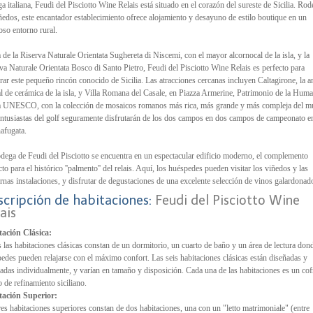
a italiana, Feudi del Pisciotto Wine Relais está situado en el corazón del sureste de Sicilia. Ro
ñedos, este encantador establecimiento ofrece alojamiento y desayuno de estilo boutique en un
so entorno rural.
 de la Riserva Naturale Orientata Sughereta di Niscemi, con el mayor alcornocal de la isla, y la
va Naturale Orientata Bosco di Santo Pietro, Feudi del Pisciotto Wine Relais es perfecto para
rar este pequeño rincón conocido de Sicilia. Las atracciones cercanas incluyen Caltagirone, la a
al de cerámica de la isla, y Villa Romana del Casale, en Piazza Armerine, Patrimonio de la Hum
a UNESCO, con la colección de mosaicos romanos más rica, más grande y más compleja del m
ntusiastas del golf seguramente disfrutarán de los dos campos en dos campos de campeonato e
afugata.
dega de Feudi del Pisciotto se encuentra en un espectacular edificio moderno, el complemento
cto para el histórico ''palmento'' del relais. Aquí, los huéspedes pueden visitar los viñedos y las
nas instalaciones, y disfrutar de degustaciones de una excelente selección de vinos galardonad
scripción de habitaciones:
Feudi del Pisciotto Wine
ais
tación Clásica:
 las habitaciones clásicas constan de un dormitorio, un cuarto de baño y un área de lectura don
edes pueden relajarse con el máximo confort. Las seis habitaciones clásicas están diseñadas y
adas individualmente, y varían en tamaño y disposición. Cada una de las habitaciones es un cof
o de refinamiento siciliano.
tación Superior:
res habitaciones superiores constan de dos habitaciones, una con un "letto matrimoniale" (entre