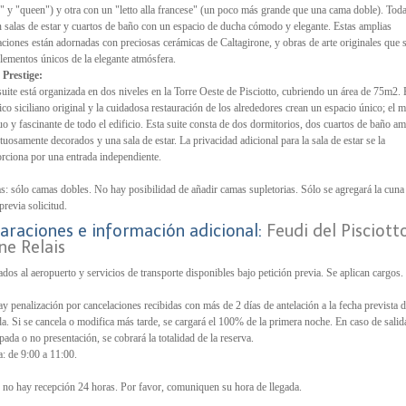
" y "queen") y otra con un "letto alla francese" (un poco más grande que una cama doble). Tod
n salas de estar y cuartos de baño con un espacio de ducha cómodo y elegante. Estas amplias
aciones están adornadas con preciosas cerámicas de Caltagirone, y obras de arte originales que 
ementos únicos de la elegante atmósfera.
 Prestige:
suite está organizada en dos niveles en la Torre Oeste de Pisciotto, cubriendo un área de 75m2. 
co siciliano original y la cuidadosa restauración de los alrededores crean un espacio único; el 
uo y fascinante de todo el edificio. Esta suite consta de dos dormitorios, dos cuartos de baño am
tuosamente decorados y una sala de estar. La privacidad adicional para la sala de estar se la
rciona por una entrada independiente.
: sólo camas dobles. No hay posibilidad de añadir camas supletorias. Sólo se agregará la cuna
previa solicitud.
araciones e información adicional:
Feudi del Pisciott
ne Relais
ados al aeropuerto y servicios de transporte disponibles bajo petición previa. Se aplican cargos.
y penalización por cancelaciones recibidas con más de 2 días de antelación a la fecha prevista 
da. Si se cancela o modifica más tarde, se cargará el 100% de la primera noche. En caso de salid
ipada o no presentación, se cobrará la totalidad de la reserva.
a: de 9:00 a 11:00.
 no hay recepción 24 horas. Por favor, comuniquen su hora de llegada.