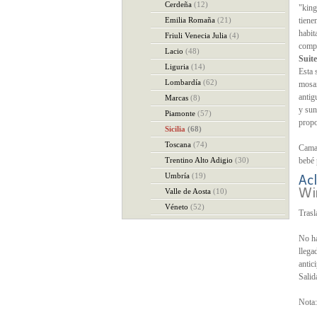
Cerdeña
(12)
"king
Emilia Romaña
(21)
tiene
habit
Friuli Venecia Julia
(4)
compl
Lacio
(48)
Suite
Liguria
(14)
Esta 
Lombardía
(62)
mosai
antig
Marcas
(8)
y sun
Piamonte
(57)
propo
Sicilia
(68)
Toscana
(74)
Camas
Trentino Alto Adigio
(30)
bebé 
Umbría
(19)
Acl
Wi
Valle de Aosta
(10)
Véneto
(52)
Trasl
No ha
llega
antic
Salid
Nota: