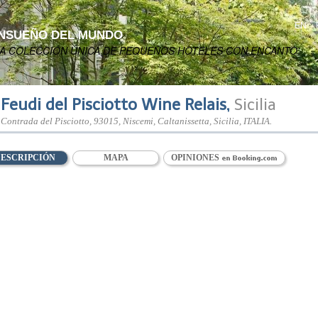
EN
ENSUEÑO DEL MUNDO
NA COLECCIÓN ÚNICA DE PEQUEÑOS HOTELES CON ENCANTO’
Feudi del Pisciotto Wine Relais
,
Sicilia
Contrada del Pisciotto
,
93015
, Niscemi,
Caltanissetta
,
Sicilia
,
ITALIA
.
ESCRIPCIÓN
MAPA
OPINIONES