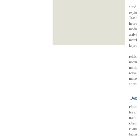
situé
explo
Trasi
heure
médié
activ
march
la pro
relai
notam
nombr
resta
muse,
soins
De
cham
les c
tradi
cham
chamb
faute