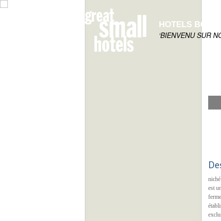
HOTELS BOUT
‘BIENVENU SUR N
De
niché
est u
ferme
établ
exclu