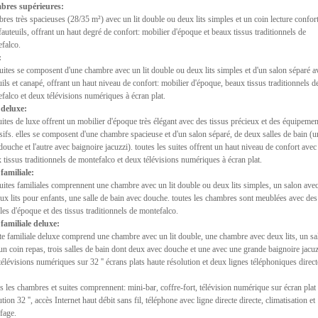
bres supérieures:
res très spacieuses (28/35 m²) avec un lit double ou deux lits simples et un coin lecture confor
fauteuils, offrant un haut degré de confort: mobilier d'époque et beaux tissus traditionnels de
falco.
:
uites se composent d'une chambre avec un lit double ou deux lits simples et d'un salon séparé a
uils et canapé, offrant un haut niveau de confort: mobilier d'époque, beaux tissus traditionnels d
falco et deux télévisions numériques à écran plat.
 deluxe:
uites de luxe offrent un mobilier d'époque très élégant avec des tissus précieux et des équipemen
sifs. elles se composent d'une chambre spacieuse et d'un salon séparé, de deux salles de bain (u
douche et l'autre avec baignoire jacuzzi). toutes les suites offrent un haut niveau de confort avec
 tissus traditionnels de montefalco et deux télévisions numériques à écran plat.
 familiale:
uites familiales comprennent une chambre avec un lit double ou deux lits simples, un salon ave
ux lits pour enfants, une salle de bain avec douche. toutes les chambres sont meublées avec des
es d'époque et des tissus traditionnels de montefalco.
 familiale deluxe:
ite familiale deluxe comprend une chambre avec un lit double, une chambre avec deux lits, un sa
un coin repas, trois salles de bain dont deux avec douche et une avec une grande baignoire jacuz
 télévisions numériques sur 32 '' écrans plats haute résolution et deux lignes téléphoniques direct
s les chambres et suites comprennent: mini-bar, coffre-fort, télévision numérique sur écran plat
ution 32 '', accès Internet haut débit sans fil, téléphone avec ligne directe directe, climatisation et
fage.