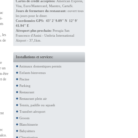
Cartes de crédit acceptées:
American Express,
Visa, Euro/Mastercard, Maestro, CartaSi.
Jours de fermeture du restaurant:
ouvert tous
lac
les jours pour le diner.
i-
Coordonnées GPS: 43° 2' 9.09'' N 12° 9'
nts
41.94'' E
Aèroport plus prochain:
Perugia San
, les
Francesco d'Assisi - Umbria International
es de
Airport - 37,1km.
Installations et services:
de
Animaux domestiques permis
e un
Enfants bienvenus
n-être
et de
Piscine
Parking
Restaurant
Restaurant plein air
Tennis, paddle ou squash
Transfert aèroport
ent
Groom
Blanchisserie
ec
Babysitters
alco.
Climatisation