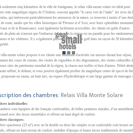
 à seulement cinq kilomètres de la ville de fontignano, le relais villa monte solare est idéal pour
rer cette magnifique région de l’Ombrie, souvent appelée "le cœur vert de l’italie". les rives du 
mène, qui intéressent particulièrement les amoureux de la nature, se trouvent à moins d’une dem
 de route, tandis que les villes historiques de Pérouse et d’Assi, avec leurs splendides monume
vaux et de la Renaissance, sont également facilement accessibles. les clients en quête d'autres
ités de plein air n'auront que l'embarras du choix et la région est un paradis pour les randonneurs
eurs et les vététistes. Il y a également plusieurs parcours de golf dans un rayon de 20 kilomètr
priété.
s villa monte solare propose à ses clients une multitude d'activités sur mesure durant leur séjour,
ment des cours de cuisine, des visites de vignobles et des dégustations, des visites culturelles 
eux sites du patrimoine mondial de la région, la chasse aux truffes et bien d'autres. l'hôtel abrit
urant raffiné, le dolium, et vous pourrez également profiter du magnifique centre de spa et de bie
 proposant un sauna, un bain turc, un espace d'hydrothérapie et une large gamme de massages 
.
scription des chambres:
Relais Villa Monte Solare
bres individuelles:
hambres sont équipées de lits français confortables, de belles peintures murales, d’un ameublem
tionnel avec des tissus montefalco et offrent un haut degré de confort.
bres classiques:
res spacieuses (25 m²) avec un lit double ou deux lits simples et un confortable coin lecture av
uils, offrant un haut niveau de confort: mobilier d'époque et beaux tissus traditionnels de montef