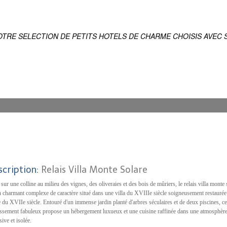
ES
IQUE DU MONDE
OTRE SELECTION DE PETITS HOTELS DE CHARME CHOISIS AVEC S
scription:
Relais Villa Monte Solare
 sur une colline au milieu des vignes, des oliveraies et des bois de mûriers, le relais villa monte 
n charmant complexe de caractère situé dans une villa du XVIIIe siècle soigneusement restaurée 
 du XVIIe siècle. Entouré d'un immense jardin planté d'arbres séculaires et de deux piscines, ce
issement fabuleux propose un hébergement luxueux et une cuisine raffinée dans une atmosphèr
sive et isolée.