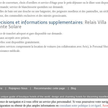
ce de couverture, choix d'oreillers et service d'étage pour le petit-déjeuner ou le dîner sont dispo
emande; service de blanchisserie quotidien sur demande.
alles de bain ont une douche ou une baignoire, des peignoirs moelleux et des pantoufles, un sèc
ux, des commodités exclusives et des miroirs grossissants.
écisions et informations supplementaires:
Relais Villa
nte Solare
ce de transfert aéroport et gare disponible sur demande.
ux acceptés avec préavis.
élos sont disponibles gratuitement.
utres services comprennent la location de voitures (en collaboration avec Avis), le Personal Sh
assistance médicale.
ons
|
Rejoignez-Nous
|
Recommandez cette page
|
Blog
 unique guide of boutique hotels of the world, design and charming hotels for discerning traveller
© Copyright 2003 - 2026 World Travellers On Line S.L.
ce de navigation et à vous offrir un service plus personnalisé. Si vous poursuivez votre navig
iguration ou obtenir de plus amples informations en
consultant notre politique à cet égard
.
Acce