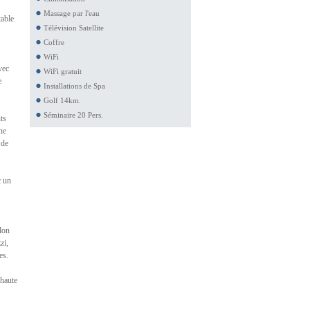
Massage par l'eau
table
Télévision Satellite
Coffre
WiFi
vec
WiFi gratuit
e
Installations de Spa
Golf 14km.
Séminaire 20 Pers.
ts
ne
 de
c un
lon
zi,
es.
 haute