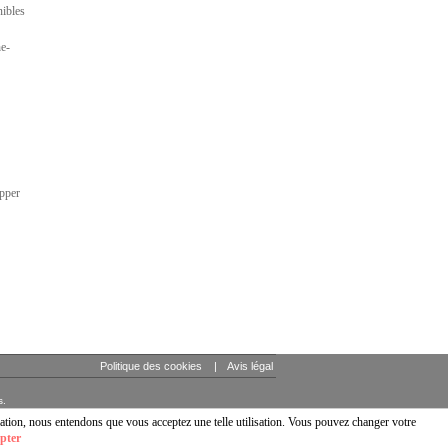
nibles
he-
opper
Politique des cookies
|
Avis légal
s.
ation, nous entendons que vous acceptez une telle utilisation. Vous pouvez changer votre
pter