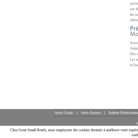
servi
sur d
les s
cheve
Pr
Mo
Servi
Anima
Des v
Les a
et l'
Notre Guide
|
Votre Opinion
|
Bulletin DInformati
A
Chez Great Small Hotels, nous employons des cookies destinés à améliorer votre expérien
conf