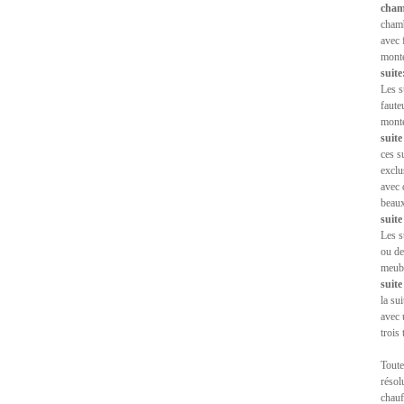
cham
chamb
avec 
monte
suite
Les s
faute
monte
suite
ces s
exclu
avec 
beaux
suite
Les s
ou de
meubl
suite
la su
avec 
trois
Toute
résol
chauf