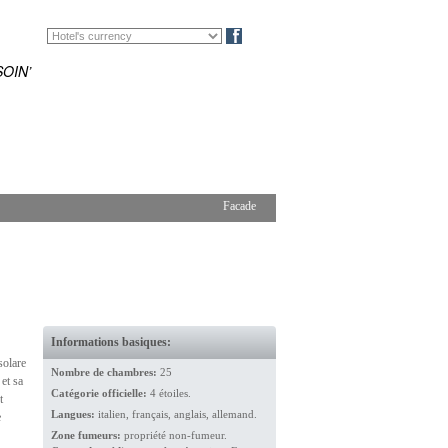
EN
DE
Blog
OIN’
Facade
Informations basiques:
solare
Nombre de chambres:
25
et sa
Catégorie officielle:
4 étoiles.
t
Langues:
italien, français, anglais, allemand.
e
Zone fumeurs:
propriété non-fumeur.